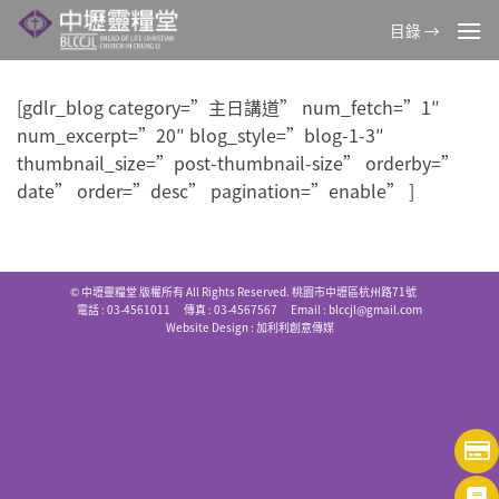
Skip
目錄 →
to
content
[gdlr_blog category=”主日講道” num_fetch=”1″
num_excerpt=”20″ blog_style=”blog-1-3″
thumbnail_size=”post-thumbnail-size” orderby=”
date” order=”desc” pagination=”enable” ]
© 中壢靈糧堂 版權所有 All Rights Reserved. 桃園市中壢區杭州路71號
電話 : 03-4561011 傳真 : 03-4567567 Email :
blccjl@gmail.com
Website Design :
加利利創意傳媒