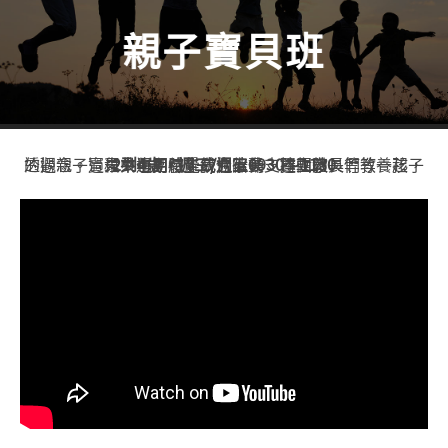
親子寶貝班
透過親子寶貝共學團體，我們陪伴、建立家長們教養孩子的觀念。過程中運用感覺統合律動、邏輯教具等等一起，未來也期待能成立家長支持團體。
2到4歲，週三/週五0930～1130