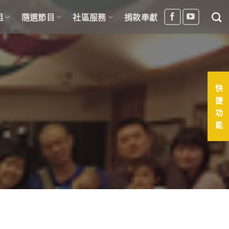
組
隨選節目
社區服務
捐款奉獻
快
捷
功
能