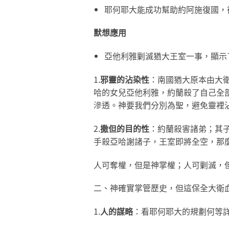
耶何耶大能成功幫助約阿施復國，
默想應用
亞他利雅剿滅猶大王室一事，顯示
1.
邪靈的沾染性
：南國猶大原本由大
哈的女兒亞他利雅，約蘭殺了自己全部
滲透。神要我們分別為聖，避免靈裡
2.
撒但的目的性
：約蘭殺害諸弟；其子
手殺亞哈謝諸子，王室即將全空，那
人可奪權，但是神掌權；人可剿滅，
二、神確實掌管歷史，但這保全大衛
1.
人的謀略
：看耶何耶大的規劃何等詳密