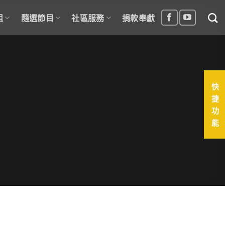
組
隨選節目
社區服務
捐款奉獻
快
捷
功
能