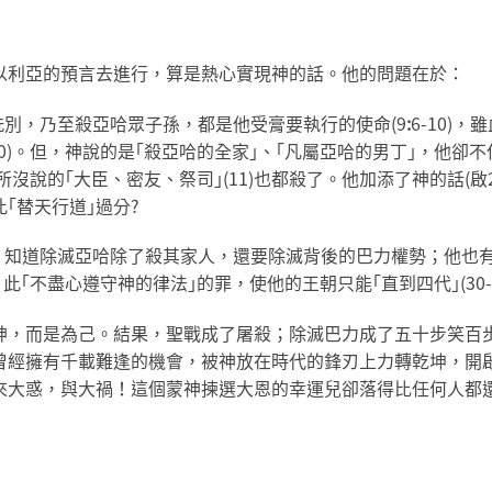
以利亞的預言去進行，算是熱心實現神的話。他的問題在於：
別，乃至殺亞哈眾子孫，都是他受膏要執行的使命(9
:
6-10)
10)。但，神說的是｢殺亞哈的全家｣、｢凡屬亞哈的男丁｣，他卻
所沒說的｢大臣、密友、祭司｣(11)也都殺了。他加添了神的話(啟2
｢替天行道｣過分?
，知道除滅亞哈除了殺其家人，還要除滅背後的巴力權勢；他也
此｢不盡心遵守神的律法｣的罪，使他的王朝只能｢直到四代｣(30-
神，而是為己。結果，聖戰成了屠殺；除滅巴力成了五十步笑百
曾經擁有千載難逢的機會，被神放在時代的鋒刃上力轉乾坤，開
來大惑，與大禍！這個蒙神揀選大恩的幸運兒卻落得比任何人都