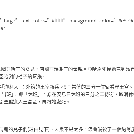
ze=”large” text_color=”#ffffff” background_color=”#e9e
ar]
是北國亞哈王的女兒，南國亞瑪謝王的母親。亞哈謝死後她竟剿滅
亞哈謝的幼子約阿施。
：4｢迦利人｣：外籍的王室親兵。5：當值的三分一侍衛看守王宮。
｢出班｣：即「休班」。原在安息日休班的三分之二侍衛，取消休假
開聖殿進入王宮區，再將她處死。
瑪謝的兒子們(理由見下)，人數不是太多，怎會漏殺了一個約阿施