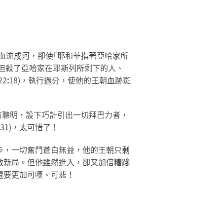
，雖血流成河，卻使｢耶和華指著亞哈家所
不但殺了亞哈家在耶斯列所剩下的人、
2
:
18)，執行過分，使他的王朝血跡斑
有聰明，設下巧計引出一切拜巴力者，
31)，太可惜了！
步，一切奮鬥蒼白無益，他的王朝只剩
啟新局。但他雖然進入，卻又加倍糟踐
還要更加可嘆、可悲！