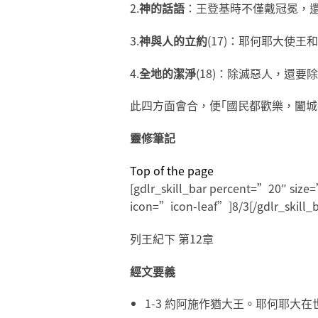
2.
神的話語
：王登基時不僅戴冠冕，還
3.
神與人的立約
(17)：耶何耶大使
4.
全地的潔淨
(18)：除滅惡人，還
此四方面會合，便｢國民都歡樂，闔城
靈修筆記
Top of the page
[gdlr_skill_bar percent=”20″ si
icon=”icon-leaf”]8/3[/gdlr_skill_b
列王紀下 第12章
經文要義
1-3 約阿施作猶大王。耶何耶大