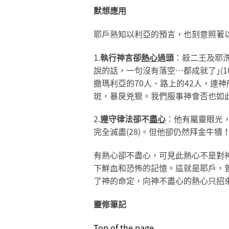
默想應用
耶戶熟知以利亞的預言，也刻意照著
1.
執行神言卻
熱心
過頭
：殺二王及耶洗
說的話，一句沒有落空…都成就了｣(
撒瑪利亞的70人、路上的42人，連神
斑，暴戾兇狠。我們服事神會否也如此
2.
遵守律法卻不
盡心
：他有屬靈眼光
完全滅盡(28)。但他卻仍然拜金牛犢！
有熱心卻不盡心，可見此熱心不是對
下鮮血和恐怖的記憶。這就是耶戶，
了神的命定，向神不盡心的熱心只招
靈修筆記
Top of the page