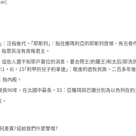
ar]
兒子｣：泛指後代。｢耶斯列｣：指住撒瑪利亞的耶斯列首領，有古卷
｣，指眾民沒有背叛君主。
。這些人還不知耶戶篡位的消息，要去問王(約蘭王)和太后(耶洗別
2
:
1
、
8)。15｢利甲的兒子約拿達｣：敬虔的遊牧民族，二百多年後
｣：指內殿。
其王朝長90年，在北國中最長。33：亞羅珥與巴珊分別為以色列在
位。
，有何差異?這給我們什麼警惕?