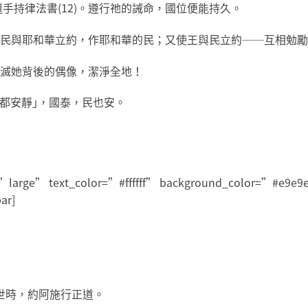
手持律法書(12)。遵行祂的誡命，國位便能持久。
王和民與耶和華立約，作耶和華的民；又使王與民立約──互相勉
要除滅她背後的偶像，潔淨全地！
都安靜｣，國泰，民也安。
ze=”large” text_color=”#ffffff” background_color=”#e9e
ar]
在世時，約阿施行正道。