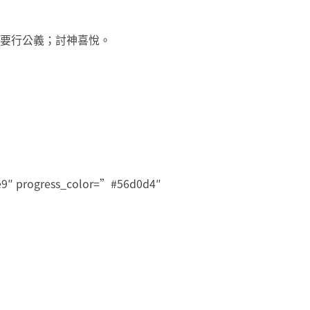
勵要行公義；討神喜悅。
9e9″ progress_color=”#56d0d4″