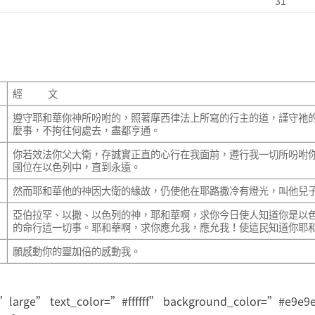
31
經 文
遵守耶和華你神所吩咐的，照著摩西律法上所寫的行主的道，謹守祂的律
麼事，不拘往何處去，盡都亨通。
你若效法你父大衛，存誠實正直的心行在我面前，遵行我一切所吩咐
國位在以色列中，直到永遠。
然而耶和華他的神因大衛的緣故，仍使他在耶路撒冷有燈光，叫他兒
亞伯拉罕、以撒、以色列的神，耶和華啊，求你今日使人知道你是以
的命行這一切事。耶和華啊，求你應允我，應允我！使這民知道你耶
願感動你的靈加倍的感動我。
ze=”large” text_color=”#ffffff” background_color=”#e9e