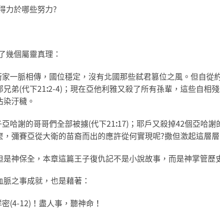
得力於哪些努力?
了幾個屬靈真理：
衛家一脈相傳，國位穩定，沒有北國那些弒君篡位之風。但自從
兄弟(代下21
:
2-4)；現在亞他利雅又殺了所有孫輩，這些自相
沾染汙穢。
亞哈謝的哥哥們全部被擄(代下21
:
17)；耶戶又殺掉42個亞哈
麼，彌賽亞從大衛的苗裔而出的應許從何實現呢?撒但激起這層
但是神保全，本章這篇王子復仇記不是小說故事，而是神掌管歷
血脈之事成就，也是藉著：
(4-12)！盡人事，聽神命！