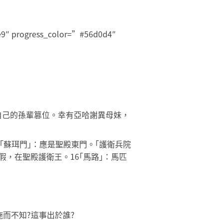
9e9″ progress_color=”#56d0d4″
自己的孫輩篡位。幸有亞哈謝異母妹，
｢蘇珥門｣：應是聖殿東門。｢護衛兵院
，在聖殿護衛王。16｢馬路｣：馬匹
而不知?這事出於誰?