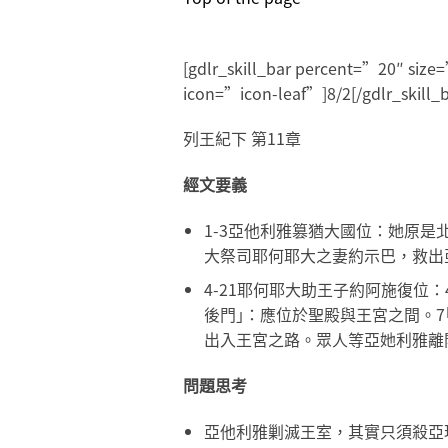
[gdlr_skill_bar percent=”20″ si
icon=”icon-leaf”]8/2[/gdlr_skill_b
列王紀下 第11章
經文要義
1-3亞他利雅篡猶大國位：她原
大祭司耶何耶大之妻約示巴，救出
4-21耶何耶大助王子約阿施復位
後門｣：應位於聖殿與王宮之間。7
出入王宮之路。眾人等亞她利雅離
問題思考
亞他利雅剿滅王室，其實只須殺亞