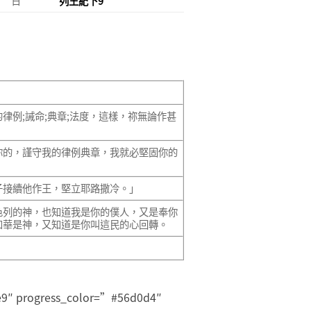
日
列王紀下9
例;誡命;典章;法度，這樣，祢無論作甚
你的，謹守我的律例典章，我就必堅固你的
子接續他作王，堅立耶路撒冷。」
色列的神，也知道我是你的僕人，又是奉你
和華是神，又知道是你叫這民的心回轉。
9e9″ progress_color=”#56d0d4″