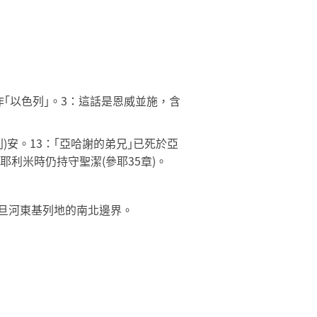
作｢以色列｣。3：這話是恩威並施，含
)安。13：｢亞哈謝的弟兄｣已死於亞
耶利米時仍持守聖潔(參耶35章)。
約旦河東基列地的南北邊界。