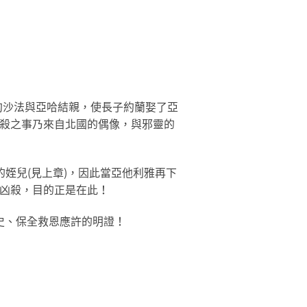
約沙法與亞哈結親，使長子約蘭娶了亞
殘殺之事乃來自北國的偶像，與邪靈的
謝的姪兒(見上章)，因此當亞他利雅再下
層凶殺，目的正是在此！
史、保全救恩應許的明證！