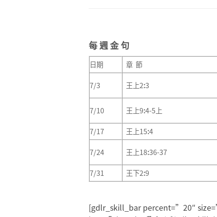
每 週 金 句
日期
章 節
7/3
王上2
:
3
7/10
王上9
:
4-5上
7/17
王上15
:
4
7/24
王上18
:
36-37
7/31
王下2
:
9
[gdlr_skill_bar percent=”20″ si