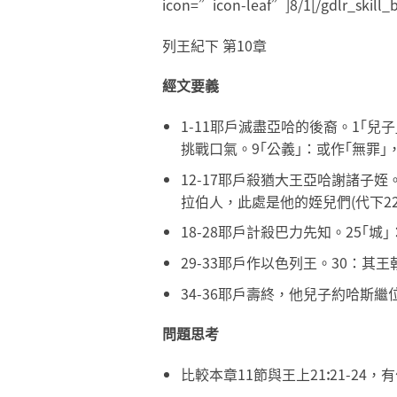
icon=”icon-leaf”]8/1[/gdlr_skill_b
列王紀下 第10章
經文要義
1-11耶戶滅盡亞哈的後裔。1｢
挑戰口氣。9｢公義｣：或作｢無罪
12-17耶戶殺猶大王亞哈謝諸子姪
拉伯人，此處是他的姪兒們(代下2
18-28耶戶計殺巴力先知。25｢城
29-33耶戶作以色列王。30：
34-36耶戶壽終，他兒子約哈斯繼
問題思考
比較本章11節與王上21
:
21-24