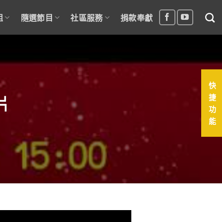
組
隨選節目
社區服務
捐款奉獻
快
捷
片
功
能