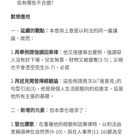
伯有哪些不合適?
默想應用
一、
延續的觀點：
本章與上章是以利法的同一篇講
論，故而：
1.
再舉例證強調因果律
：他又接連舉出實例，強調惡
人沒有好下場，兒女無靠，財物又被搶奪(3-5)；災禍
也不會憑空而生(6-7)，必是
2.
再述見聞發揮經驗論
：這些例證再次以｢我曾見｣的
句型引出(3)，他是按個人生活經驗向約伯進言，這是
他所有主張的基礎。
二、
新增的元素
：但本章也增添了：
1.
發出讚歌
：在重複他的經驗和因果律時，以利法由
衷稱頌神在自然界(9-10)，與在人事界(11-16)都為至