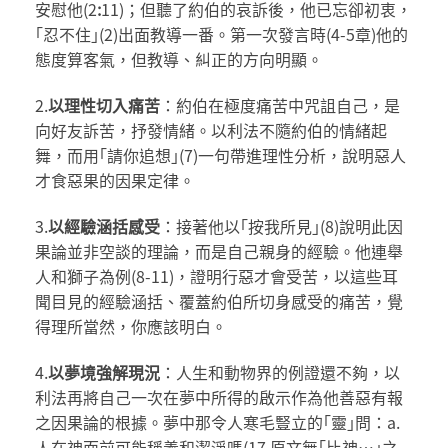
安慰他(2
:
11)；但聽了約伯的哀訴後，他已忘卻初衷，
｢忍不住｣(2)出面教導一番。第一次發言時(4-5章)他的
態度算客氣，但教導、糾正的方向明顯。
2.
以理性切入痛苦
：約伯在極度痛苦中咒詛自己，是
向好友訴苦，抒發情緒。以利法不隨約伯的情緒起
舞，而用｢請你追想｣(7)一句帶進理性分析，說明惡人
才食惡果的因果定律。
3.
以經驗涵括感受
：接著他以｢按我所見｣(8)說明此因
果論並非空談的理論，而是自己親身的經驗。他連舉
人和獅子為例(8-11)，證明行惡才會受苦，以這些耳
聞目見的經驗涵括、覆蓋約伯所切身感受的痛苦，覺
得理所當然，你應該明白。
4.
以夢境強解現況
：人生和動物界的例證還不夠，以
利法再將自己一次在夢中所得的啟示作為他善惡有報
之因果論的根據。夢中那令人寒毛豎立的｢靈｣問：a.
人在神面前可能稱義和潔淨嗎(17
,
原文無｢比神…｣之