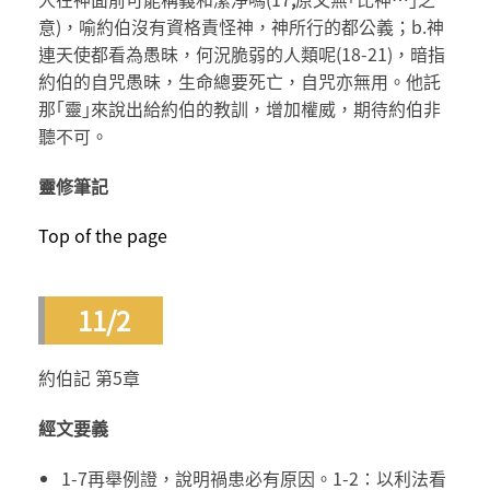
意)，喻約伯沒有資格責怪神，神所行的都公義；b.神
連天使都看為愚昧，何況脆弱的人類呢(18-21)，暗指
約伯的自咒愚昧，生命總要死亡，自咒亦無用。他託
那｢靈｣來說出給約伯的教訓，增加權威，期待約伯非
聽不可。
靈修筆記
Top of the page
11/2
約伯記 第5章
經文要義
1-7再舉例證，說明禍患必有原因。1-2：以利法看