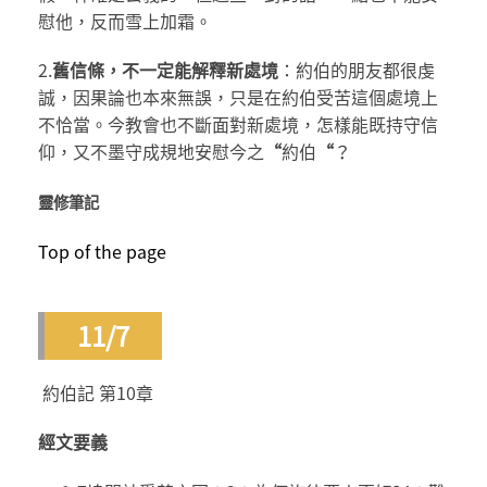
慰他，反而雪上加霜。
2.
舊信條，不一定能解釋新處境
：約伯的朋友都很虔
誠，因果論也本來無誤，只是在約伯受苦這個處境上
不恰當。今教會也不斷面對新處境，怎樣能既持守信
仰，又不墨守成規地安慰今之
“
約伯
“
？
靈修筆記
Top of the page
11/7
約伯記 第10章
經文要義