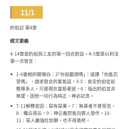
11/1
約伯記 第4章
經文要義
4-14章是約伯與三友的第一回合對話。4-5章是以利法
第一次發言：
1-6委婉的開場白：2｢你就厭煩嗎｣：或譯「你能忍
受嗎」，請求發言的客氣話。3-5：肯定約伯從前
教導多人，只是現在當局者迷。6：指出約伯並非
無望，因他一向行為純正，神必記念。
7-11解釋苦因：惡有惡果。7：無辜者不會受苦，
8：種瓜得瓜。9：神公義怒氣向罪人發作。10-
11：惡人雖強壯如獅，也不得善終。