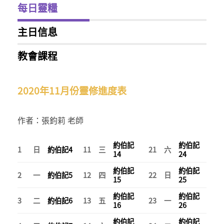
每日靈糧
主日信息
教會課程
2020年11月份靈修進度表
作者：張鈞莉 老師
約伯記
約伯記
1
日
約伯記
4
11
三
21
六
14
24
約伯記
約伯記
2
一
約伯記
5
12
四
22
日
15
25
約伯記
約伯記
3
二
約伯記
6
13
五
23
一
16
26
約伯記
約伯記