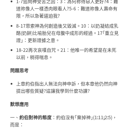
1-7追問神受苦之因：3：為何祢待惡人更好?4：難
道祢像人一樣憑肉眼看人?5-6：難道祢像人壽命有
限，所以急著逼迫我?
8-17思索神為何創造後又毀滅。10：以奶凝結成乳
酪(奶餅)比喻胎兒在母腹中成形的經過。17｢重立見
證｣：更新證據之意。
18-22再次哀嘆自咒。21：他唯一的希望是在未死
以前，稍得喘息。
問題思考
上章約伯指出人無法向神申訴，但本章他仍然向神
提出哪些質疑?這讓我學到什麼功課?
默想應用
一、
約伯對神的態度
：約伯沒有｢棄掉神｣(1
:
11
;
2
:
5)，
而是：