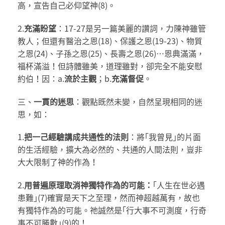
高，宣告自己必仰望神(8)。
2.
充滿盼望
：17-27是另一篇美麗的讚詞，力陳神雖管
教人；但還有醫治之恩(18)、保護之恩(19-23)、物質
之恩(24)、子孫之恩(25)、長壽之恩(26)…恩典滿滿，
福杯滿溢！但詩體雖美，道理雖對，卻完全不能安慰
約伯！因：a.
流於主觀
；b.
充滿督促
。
三、
一貫的迷思
：觀點既然未變，自然呈現相同的迷
思，如：
1.
把一己經驗講成共通性的法則
：將｢我曾見｣的片面
的生活經驗，擴大為必然的、共通的人間法則，豈非
大大限制了神的作為！
2.
用普遍原理取消神獨特作為的可能：
｢人生在世必遇
患難｣(7)確實是天下之至理，然而神超越萬有，故也
有獨特作為的可能。祂誠然是｢行大事不可測度，行奇
事不可勝數｣(9)的！