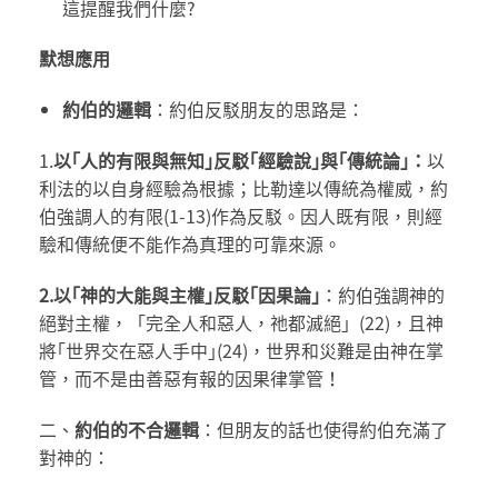
這提醒我們什麼?
默想應用
約伯的邏輯
：約伯反駁朋友的思路是：
1.
以｢人的有限與無知
｣
反駁｢經驗說
｣
與｢傳統論
｣：
以
利法的以自身經驗為根據；比勒達以傳統為權威，約
伯強調人的有限(1-13)作為反駁。因人既有限，則經
驗和傳統便不能作為真理的可靠來源。
2.
以｢神的大能與主權｣反駁｢因果論｣
：約伯強調神的
絕對主權，「完全人和惡人，祂都滅絕」(22)，且神
將｢世界交在惡人手中｣(24)，世界和災難是由神在掌
管，而不是由善惡有報的因果律掌管！
二、
約伯的不合邏輯
：但朋友的話也使得約伯充滿了
對神的：