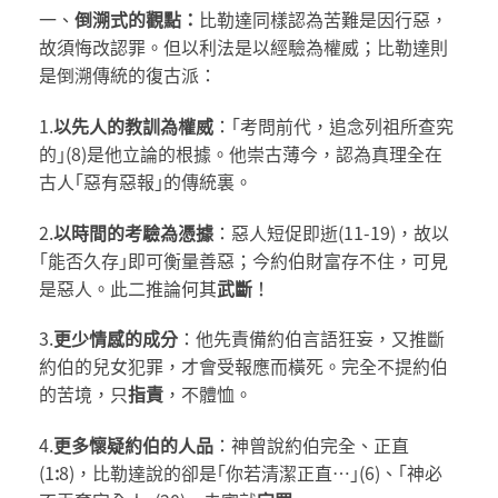
一、
倒溯式的觀點：
比勒達同樣認為苦難是因行惡，
故須悔改認罪。但以利法是以經驗為權威；比勒達則
是倒溯傳統的復古派：
1.
以先人的教訓為權威
：｢考問前代，追念列祖所查究
的｣(8)是他立論的根據。他崇古薄今，認為真理全在
古人｢惡有惡報｣的傳統裏。
2.
以時間的考驗為憑據
：惡人短促即逝(11-19)，故以
｢能否久存｣即可衡量善惡；今約伯財富存不住，可見
是惡人。此二推論何其
武斷
！
3.
更少情感的成分
：他先責備約伯言語狂妄，又推斷
約伯的兒女犯罪，才會受報應而橫死。完全不提約伯
的苦境，只
指責
，不體恤。
4.
更多懷疑約伯的人品
：神曾說約伯完全、正直
(1
:
8)，比勒達說的卻是｢你若清潔正直…｣(6)、｢神必