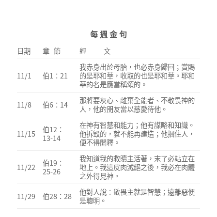
每 週 金 句
日期
章 節
經 文
我赤身出於母胎，也必赤身歸回；賞賜
11/1
伯1：21
的是耶和華，收取的也是耶和華。耶和
華的名是應當稱頌的。
那將要灰心、離棄全能者、不敬畏神的
11/8
伯6：14
人，他的朋友當以慈愛待他。
在神有智慧和能力；他有謀略和知識。
伯12：
11/15
他拆毀的，就不能再建造；他捆住人，
13-14
便不得開釋。
我知道我的救贖主活著，末了必站立在
伯19：
11/22
地上。我這皮肉滅絕之後，我必在肉體
25-26
之外得見神。
他對人說：敬畏主就是智慧；遠離惡便
11/29
伯28：28
是聰明。