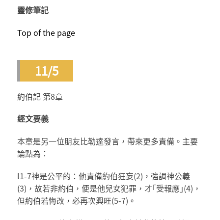
靈修筆記
Top of the page
11/5
約伯記 第8章
經文要義
本章是另一位朋友比勒達發言，帶來更多責備。主要
論點為：
l1-7神是公平的：他責備約伯狂妄(2)，強調神公義
(3)，故若非約伯，便是他兒女犯罪，才｢受報應｣(4)，
但約伯若悔改，必再次興旺(5-7)。