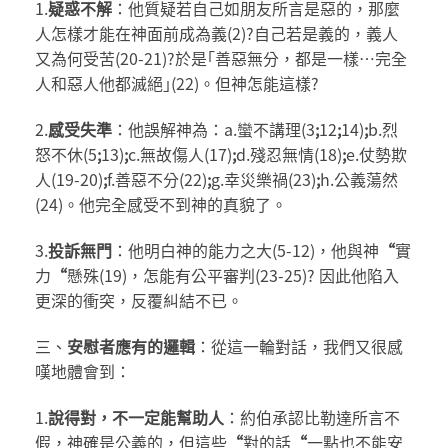
1.
疑惑不
解
：他質疑若自己如朋友所言是惡的，那麼
人怎樣才能在神面前成為義(2)?自己若是義的，義人
又為何受苦(20-21)?於是｢善惡無分，都是一樣…完全
人和惡人他都滅絕｣(22)。但神怎能這樣?
2.
感受失準
：他誤解神為：a.蠻不講理(3
;
12
;
14)
;
b.烈
怒不休(5
;
13)
;
c.無故傷人(17)
;
d.殘忍無情(18)
;
e.仗勢欺
人(19-20)
;
f.善惡不分(22)
;
g.幸災樂禍(23)
;
h.公義蕩然
(24)。他完全感受不到神的真貌了。
3.
投訴無門
：他明白神的能力之大(5-12)，他與神
“
實
力
“
懸殊(19)，怎能有公平審判(23-25)? 因此他陷入
更深的衝突，反覆糾結不已。
三、
安慰者應有的邏輯
：從這一輪對話，我們又很感
嘆地體會到：
1.
說得對，不一定能幫助人
：約伯承認比勒達所言不
假，神確是公義的，但這些
“
對的話
“
一點也不能安