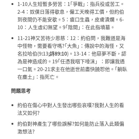
1-10人生短暫多勞苦：1｢爭戰｣：指兵役或苦工。
2-4：奴僕日落得歇息，僱工天晚得工價，但約伯
到夜間仍不能安歇。5：瘡口生蟲，皮膚潰爛。6-
10：人生虛幻無望。9｢陰間｣：在此指墳墓。
11-21神又苦待少恩慈：12：約伯問，我難道是海
中怪物，需要看守嗎?｢大魚｣：傳說中的海怪，又
名拉哈伯(9
:
13
;
詩89
:
10
)。13-14：他惡夢不斷，認
為是神造成的。19｢任憑我咽下唾沫」：即讓我透
一口氣。20-21求主在他逝世前盡快饒恕他。｢躺臥
在塵土｣：指死亡。
問題思考
約伯在傷心中對人生發出哪些哀嘆?我對人生的看
法又如何?
約伯對神產生了哪些誤解?如何能防止落入此類偏
激想法?