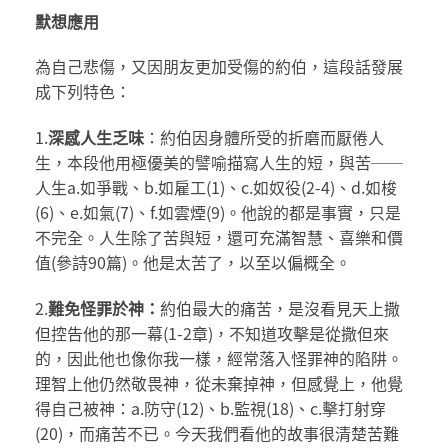
默想應用
為自己悲傷，又因朋友更加受傷的約伯，這段話發展
成下列特色：
1.
深感人生乏味
：約伯因身體所受的折磨而厭倦人
生，本段他用極優美的譬喻描寫人生的短，與苦──
人生a.如爭戰、b.如雇工(1)、c.如奴役(2-4)、d.如梭
(6)、e.如氣(7)、f.如雲煙(9)。他說的都是事實，只是
不完全。人生除了苦與短，還可充滿智慧、喜樂和價
值(參詩90篇)。他是太苦了，以至以偏概全。
2.
難免怪罪於神：
約伯最大的痛苦，是沒看見天上撒
但控告他的那一幕(1-2章)，不知道攻擊是從撒但來
的，因此他也像你我一樣，經常落入怪罪神的陷阱。
理智上他仍然敬畏神，從未棄掉神，但感覺上，他覺
得自己被神：a.防守(12)、b.監視(18)、c.擊打射穿
(20)，而痛苦不已。今天我們看他的故事很清楚苦難