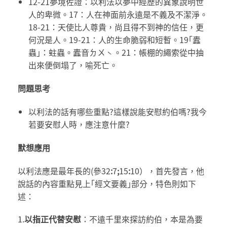
12-21夢境佐證：以利法以夢中經歷的異象說明世
人的卑微。17：人在神面前永遠是不義及不潔淨。
18-21：天使比人尊貴，尚且得不到神的信任，更
何況是人。19-21：人的生命脆弱和短暫。19｢蠹
蟲｣：蛀蟲。蠹音ㄉㄨˋ。21：帳棚的繩索從中抽
出來便倒塌了，喻死亡。
問題思考
以利法的話有哪些重點?這樣說能安慰約伯嗎?我今
若要安慰人時，應注意什麼?
默想應用
以利法應是最年長的(參32
:
7
;
15
:
10），首先發言，他
說話的內容重點見上｢經文要義｣部分，特色則如下
述：
1.
以指正代替安慰
：不遠千里來探訪約伯，本是為要