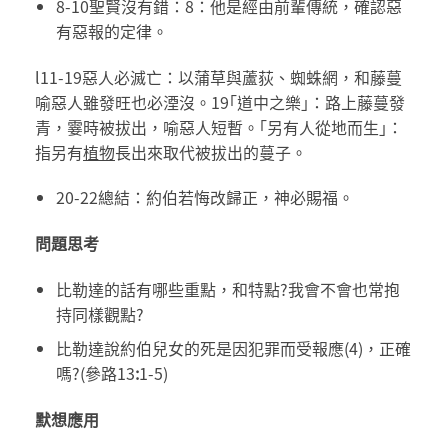
8-10聖賢沒有錯：8：他是經由前輩傳統，確認惡
有惡報的定律。
l11-19惡人必滅亡：以蒲草與蘆荻、蜘蛛網，和藤蔓
喻惡人雖發旺也必湮沒。19｢道中之樂｣：路上藤蔓發
青，霎時被拔出，喻惡人短暫。｢另有人從地而生｣：
指另有
植物
長出來取代被拔出的蔓子。
20-22總結：約伯若悔改歸正，神必賜福。
問題思考
比勒達的話有哪些重點，和特點?我會不會也常抱
持同樣觀點?
比勒達說約伯兒女的死是因犯罪而受報應(4)，正確
嗎?(參路13
:
1-5)
默想應用