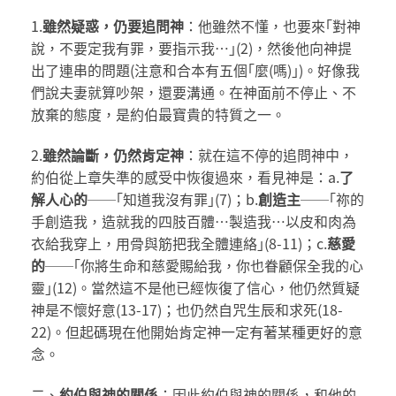
1.
雖然疑惑，仍要追問神
：他雖然不懂，也要來｢對神
說，不要定我有罪，要指示我…｣(2)，然後他向神提
出了連串的問題(注意和合本有五個｢麼(嗎)｣)。好像我
們說夫妻就算吵架，還要溝通。在神面前不停止、不
放棄的態度，是約伯最寶貴的特質之一。
2.
雖然論斷，仍然肯定神
：就在這不停的追問神中，
約伯從上章失準的感受中恢復過來，看見神是：a.
了
解人心的
──｢知道我沒有罪｣(7)；b.
創造主
──｢祢的
手創造我，造就我的四肢百體…製造我…以皮和肉為
衣給我穿上，用骨與筋把我全體連絡｣(8-11)；c.
慈愛
的
──｢你將生命和慈愛賜給我，你也眷顧保全我的心
靈｣(12)。當然這不是他已經恢復了信心，他仍然質疑
神是不懷好意(13-17)；也仍然自咒生辰和求死(18-
22)。但起碼現在他開始肯定神一定有著某種更好的意
念。
二、
約伯與神的關係
：因此約伯與神的關係，和他的