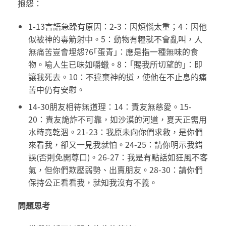
抱怨：
1-13言語急躁有原因：2-3：因煩惱太重；4：因他
似被神的毒箭射中。5：動物有糧就不會亂叫，人
無痛苦豈會埋怨?6｢蛋青｣：應是指一種無味的食
物。喻人生已味如嚼蠟。8：｢賜我所切望的｣：即
讓我死去。10：不違棄神的道，使他在不止息的痛
苦中仍有安慰。
14-30朋友相待無道理：14：責友無慈愛。15-
20：責友詭詐不可靠，如沙漠的河道，夏天正需用
水時竟乾涸。21-23：我原未向你們求救，是你們
來看我，卻又一見我就怕。24-25：請你明示我錯
誤(否則免開尊口)。26-27：我是有點話如狂風不客
氣，但你們欺壓弱勢、出賣朋友。28-30：請你們
保持公正看看我，就知我沒有不義。
問題思考