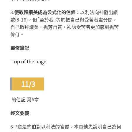
3.
使敬拜讚美成為公式化的信條：
以利法向神發出讚
歌(8-16)，但｢至於我｣等於把自己與受苦者畫分開，
自己敬拜讚美，孤芳自賞，卻讓受苦者更加感到孤苦
伶仃。
靈修筆記
Top of the page
11/3
約伯記 第6章
經文要義
6-7章是約伯對以利法的答覆。本章他先說明自己為何