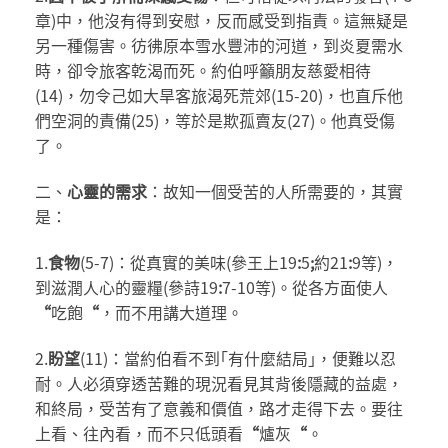
章)中，他沒有得到安慰，反而感受到指責。這無疑是
另一種傷害。彷彿原本雪水豐沛的河道，到炎夏需水
時，卻令旅客乾渴而死。約伯呼籲朋友慈愛相待
(14)，勿令己如大旱客旅渴死荒郊(15-20)，也直斥他
們空洞的責備(25)，等於是欺孤賣友(27)。他真受傷
了。
二、
心靈的需求
：故知一個受苦的人所需要的，其實
是：
1.
食物
(5-7)：從真實的美味(參王上19
:
5
;
約21
:
9等)，
到滋潤人心的靈糧(參詩19
:
7-10等)。從各方面使人
“
吃飽
“
，而不用講大道理。
2.
盼望
(11)：當約伯看不到｢有什麼結局｣，便難以忍
耐。人必須穿透苦難的現況看見其背後隱藏的益處，
和終局，受苦有了意義和價值，路才走得下去。要往
上看、往內看，而不只低頭看
“
爐灰
“
。