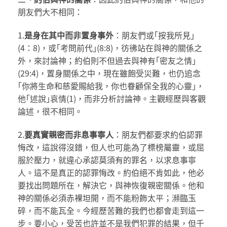
朋友們大不相同：
1.
是
身在其中而非置身事外
：朋友們或｢按我所見｣
(4：8)，或｢考問前代｣(8:8)，彷彿站在與神的關係之
外，來討論神；約伯則不但過去與神有｢密友之情｣
(29:4)，置身關係之中，現在雖飽受災難，也仍追念
｢你將生命和慈愛賜給我，你也眷顧保全我的心靈｣，
他｢述說｣哀情(1)，而非分析討論神。主觀經歷與客觀
論述，很不相同。
2.
要真實親密而非息事寧人
：朋友們都要求約伯認罪
悔改，這說得沒錯，但人也可能為了標榜屬靈，或屈
服於壓力，就違心承認莫須有的罪名，以求息事寧
人。這不是真正的認罪悔改。約伯絕不肯如此，他必
要找出問題所在，解決它，與神恢復親密關係。他和
神的關係必須赤裸坦開，而不能粉飾太平；瀕臨玉
碎，而不能瓦全。今經歷苦難的我們也都會走到這一
步。要小心，受苦也許並不是我們犯罪的結果，但千