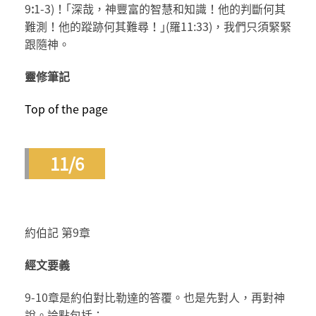
9
:
1-3)！｢深哉，神豐富的智慧和知識！他的判斷何其
難測！他的蹤跡何其難尋！｣(羅11:33)，我們只須緊緊
跟隨神。
靈修筆記
Top of the page
11/6
約伯記 第9章
經文要義
9-10章是約伯對比勒達的答覆。也是先對人，再對神
說。論點包括：