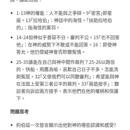
1-13神的權能：人不能與之爭辯。9｢密宮｣即星
座。13｢拉哈伯｣：神話中的海怪。｢扶助拉哈伯
的｣：指海怪的黨羽。
14-24但神似乎善惡不分，審判不公。15｢也不回答
他｣：在神的威勢下不敢或不能回答。16：即使神
答允，他仍懷疑神會否聆聽冤情。
25-35誰能在自己與神中間作裁判？25-26以跑信
的、快船、飛鷹為喻，哀歎自己日子不多，怎能洗
刷冤屈。32｢又使我們可以同聽審判｣：希望能與神
在法庭上受第三者公平的裁判。33｢兩造按手｣：聽
訟者向訴訟兩方按手，表示他們在他的權柄和保護
下。
問題思考
約伯這一次發言顯示出他對神的哪些認識和感受?