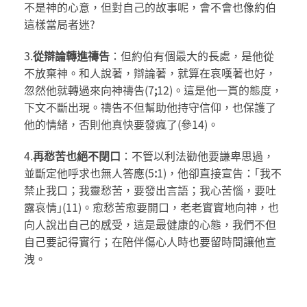
不是神的心意，但對自己的故事呢，會不會也像約伯
這樣當局者迷?
3.
從辯論轉進禱告
：但約伯有個最大的長處，是他從
不放棄神。和人說著，辯論著，就算在哀嘆著也好，
忽然他就轉過來向神禱告(7
;
12)。這是他一貫的態度，
下文不斷出現。禱告不但幫助他持守信仰，也保護了
他的情緒，否則他真快要發瘋了(參14)。
4.
再
愁苦也絕不閉口
：不管以利法勸他要謙卑思過，
並斷定他呼求也無人答應(5
:
1)，他卻直接宣告：｢我不
禁止我口；我靈愁苦，要發出言語；我心苦惱，要吐
露哀情｣(11)。愈愁苦愈要開口，老老實實地向神，也
向人說出自己的感受，這是最健康的心態，我們不但
自己要記得實行；在陪伴傷心人時也要留時間讓他宣
洩。