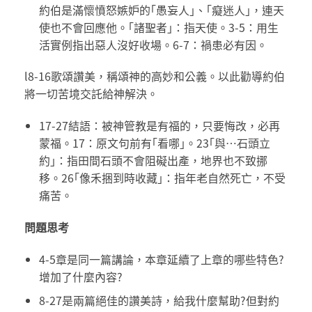
約伯是滿懷憤怒嫉妒的｢愚妄人｣、｢癡迷人｣，連天
使也不會回應他。｢諸聖者｣：指天使。3-5：用生
活實例指出惡人沒好收場。6-7：禍患必有因。
l8-16歌頌讚美，稱頌神的高妙和公義。以此勸導約伯
將一切苦境交託給神解決。
17-27結語：被神管教是有福的，只要悔改，必再
蒙福。17：原文句前有｢看哪｣。23｢與…石頭立
約｣：指田間石頭不會阻礙出產，地界也不致挪
移。26｢像禾捆到時收藏｣：指年老自然死亡，不受
痛苦。
問題思考
4-5章是同一篇講論，本章延續了上章的哪些特色?
增加了什麼內容?
8-27是兩篇絕佳的讚美詩，給我什麼幫助?但對約