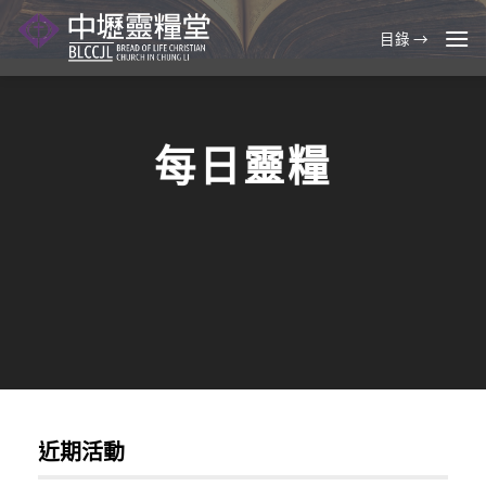
Skip
to
目錄 →
content
每日靈糧
近期活動