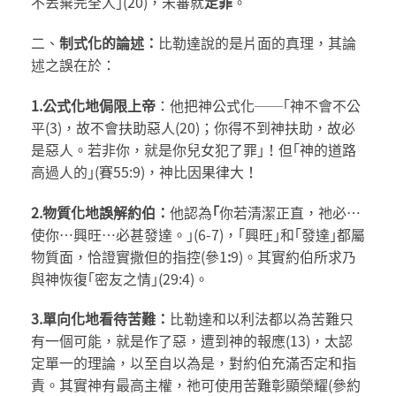
不丟棄完全人｣(20)，未審就
定罪
。
二、
制式化的論述：
比勒達說的是片面的真理，其論
述之誤在於：
1.
公式化地侷限上帝
：他把神公式化──｢神不會不公
平(3)，故不會扶助惡人(20)；你得不到神扶助，故必
是惡人。若非你，就是你兒女犯了罪｣！但｢神的道路
高過人的｣(賽55:9)，神比因果律大！
2.
物質化地誤解約伯：
他認為
｢
你若清潔正直，祂必…
使你…興旺…必甚發達。｣(6-7)，｢興旺｣和｢發達｣都屬
物質面，恰證實撒但的指控(參1
:
9)。其實約伯所求乃
與神恢復｢密友之情｣(29:4)。
3.單向化地看待苦難：
比勒達和以利法都以為苦難只
有一個可能，就是作了惡，遭到神的報應(13)，太認
定單一的理論，以至自以為是，對約伯充滿否定和指
責。其實神有最高主權，祂可使用苦難彰顯榮耀(參約