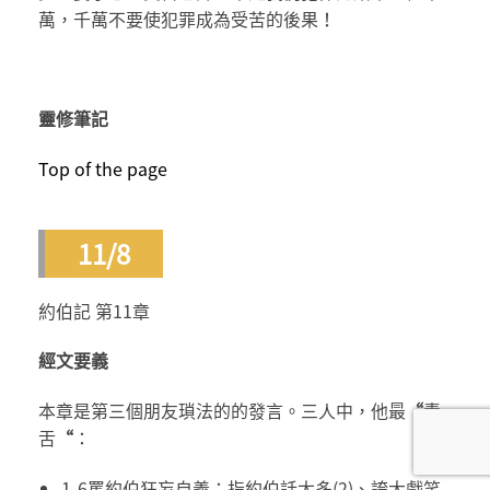
萬，千萬不要使犯罪成為受苦的後果！
靈修筆記
Top of the page
11/8
約伯記 第11章
經文要義
本章是第三個朋友瑣法的的發言。三人中，他最
“
毒
舌
“
：
1-6罵約伯狂妄自義：指約伯話太多(2)、誇大戲笑