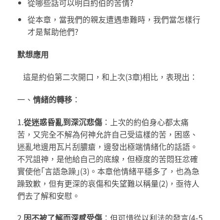
從哪些話可以明白約伯的苦情?
從本章，當我們的親友遭遇患難時，我們當怎樣行
才是幫助他們?
默想應用
這是約伯第二次開口，和上次(3章)相比，表現出：
一、
情緒的轉移
：
1.
從迷惑昏亂到深沉悲傷
：上次的約伯身心都太痛
苦，又完全不解為何神允許自己受這樣的苦，困惑、
迷亂地邊用瓦片刮膿瘡，邊發出極端情緒化的話語。
不咒詛神，是他給自己的底線，但極度的苦悶狂忿確
實使他｢言語急躁｣(3)。本章他情緒平穩多了，也為急
躁致歉，但有更深的哀傷和失望難以稱量(2)，亟待人
們去了解和安慰。
2.
因不被了解而深感受傷
：但可惜從以利法的發言(4-5