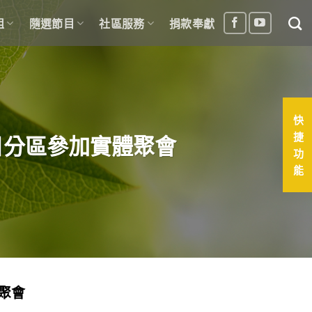
組
隨選節目
社區服務
捐款奉獻
快
捷
日分區參加實體聚會
功
能
聚會