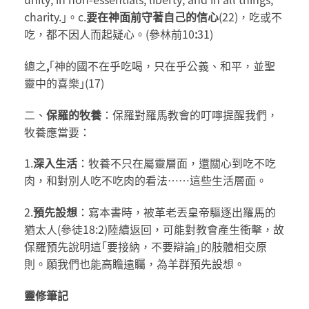
charity.｣。c.
要在神面前守著
自己的信心
(22)，吃或不
吃，都不因人而起疑心。(參林前10
:
31)
總之
,
｢神的國不在乎吃喝，只在乎公義、和平，並聖
靈中的喜樂｣(17)
二、
保羅的牧養
：保羅對羅馬教會的叮嚀提醒我們，
牧養應當要：
1.
深入生活
：牧養不只在屬靈層面，還關心到吃不吃
肉，和對別人吃不吃肉的看法……這些生活層面。
2.
預先設想
：寫本書時，被革老丟皇帝驅逐出羅馬的
猶太人(參徒18:2)陸續返回，可能對教會產生衝擊，故
保羅預先說明這｢要接納，不要辯論｣的肢體相交原
則。願我們也能高瞻遠矚，為羊群預先設想。
靈修筆記