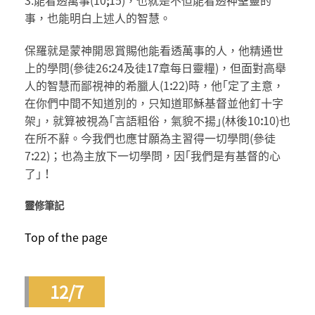
事，也能明白上述人的智慧。
保羅就是蒙神開恩賞賜他能看透萬事的人，他精通世
上的學問(參徒26
:
24及徒17章每日靈糧)，但面對高舉
人的智慧而鄙視神的希臘人(1
:
22)時，他｢定了主意，
在你們中間不知道別的，只知道耶穌基督並他釘十字
架｣，就算被視為｢言語粗俗，氣貌不揚｣(林後10
:
10)也
在所不辭。今我們也應甘願為主習得一切學問(參徒
7
:
22)；也為主放下一切學問，因｢我們是有基督的心
了｣！
靈修筆記
Top of the page
12/7