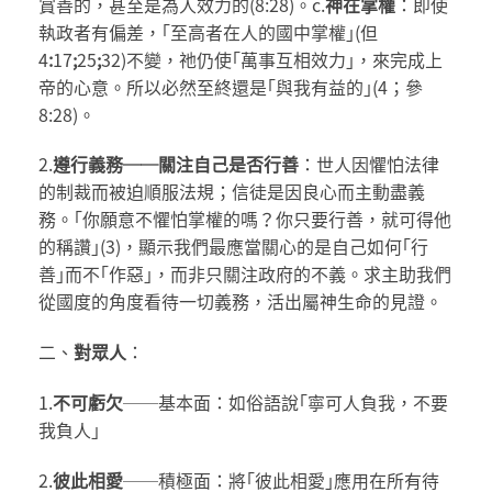
賞善的，甚至是為人效力的(8:28)。c.
神在掌權
：即使
執政者有偏差，｢至高者在人的國中掌權｣(但
4
:
17
;
25
;
32)不變，祂仍使｢萬事互相效力｣，來完成上
帝的心意。所以必然至終還是｢與我有益的｣(4；參
8:28)。
2.
遵行義務
──
關注自己是否行善
：世人因懼怕法律
的制裁而被迫順服法規；信徒是因良心而主動盡義
務。｢你願意不懼怕掌權的嗎？你只要行善，就可得他
的稱讚｣(3)，顯示我們最應當關心的是自己如何｢行
善｣而不｢作惡｣，而非只關注政府的不義。求主助我們
從國度的角度看待一切義務，活出屬神生命的見證。
二、
對眾人
：
1.
不可虧欠
──基本面：如俗語說｢寧可人負我，不要
我負人｣
2.
彼此相愛
──積極面：將｢彼此相愛｣應用在所有待