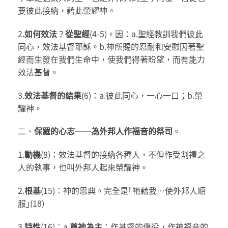
要彼此接納，藉此榮耀神。
2
.
如何效法
？
從聖經
(4-5)。因：a.聖經教訓我們彼此
同心，效法基督耶穌。b.神所賜的忍耐和安慰因著聖
經而生發在我們生命中，使我們得著盼望，而有能力
效法基督。
3.
效法基督的結果
(6)：a.彼此同心，一心一口；b.榮
耀神。
二、
保羅的心志
──
為外邦人作福音的祭司
。
1.
動機
(8)：效法基督的接納各種人，不但作受割禮之
人的執事，也叫外邦人起來榮耀神。
2.
根基
(15)：神的恩典。完全是｢祂藉我…使外邦人順
服｣(18)
3.
特性
(16)：a.
尊祂為主
：作基督的
僕役
，作神福音的