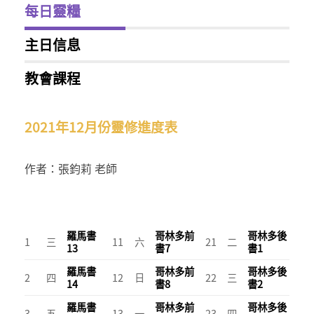
每日靈糧
主日信息
教會課程
2021年12月份靈修進度表
作者：張鈞莉 老師
羅馬書
哥林多前
哥林多後
1
三
11
六
21
二
13
書7
書1
羅馬書
哥林多前
哥林多後
2
四
12
日
22
三
14
書8
書2
羅馬書
哥林多前
哥林多後
3
五
13
一
23
四