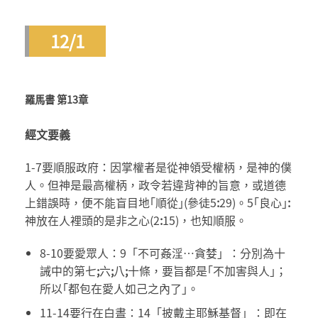
12/1
羅馬書 第13章
經文要義
1-7要順服政府：因掌權者是從神領受權柄，是神的僕
人。但神是最高權柄，政令若違背神的旨意，或道德
上錯誤時，便不能盲目地｢順從｣(參徒5
:
29)。5｢良心｣
:
神放在人裡頭的是非之心(2
:
15)，也知順服。
8-10要愛眾人：9「不可姦淫…貪婪」：分別為十
誡中的第七
;
六
;
八
;
十條，要旨都是｢不加害與人｣；
所以｢都包在愛人如己之內了｣。
11-14要行在白晝：14「披戴主耶穌基督」：即在