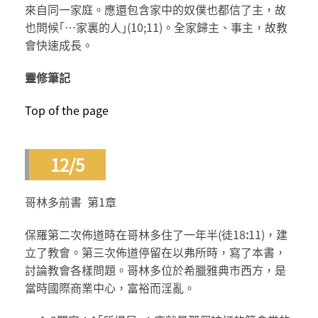
來自同一家庭。應還包含家中的奴僕也都信了主，故
也問候｢…家裏的人｣(10;11)。全家歸主、事主，故教
會快速成長。
靈修筆記
Top of the page
12/5
哥林多前書 第1章
保羅第二次佈道時在哥林多住了一年半(徒18
:
11)，建
立了教會。第三次佈道停留在以弗所時，寫了本書，
討論教會各樣問題。哥林多位於希臘雅典市西方，是
當時國際商業中心，富裕而淫亂。