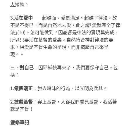
人
接物。
3.
活在愛中
──超越面。愛是滿足、超越了律法，故
不是不得已，而是自然地去愛，此之謂｢愛就完全了律
法｣(10)。怎可能做到？因基督是律法的實現與完成，
所以只要活在基督的愛裏，自然符合神對律法的要
求。相愛是基督生命的呈現，而非擠壓自己來呈
現。。
三、
對自己
：因耶穌快再來了，我們要保守自己。包
括：
1.
儆醒端正
：脫去暗昧的行為，以光明為兵器。
2.
披戴基督
：穿上基督，人從我們看見基督。我活著
就是基督！
靈修筆記