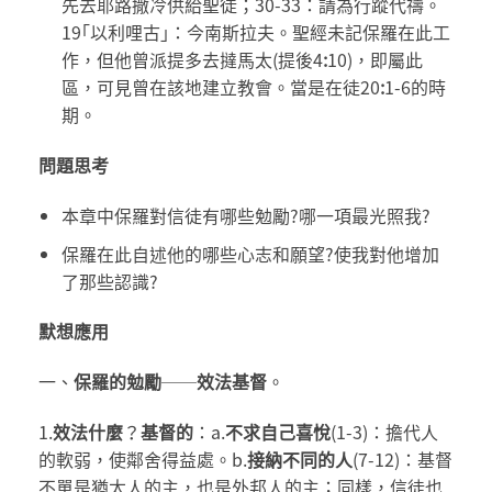
先去耶路撒冷供給聖徒；30-33：請為行蹤代禱。
19｢以利哩古｣：今南斯拉夫。聖經未記保羅在此工
作，但他曾派提多去撻馬太(提後4
:
10)，即屬此
區，可見曾在該地建立教會。當是在徒20
:
1-6的時
期。
問題思考
本章中保羅對信徒有哪些勉勵?哪一項最光照我?
保羅在此自述他的哪些心志和願望?使我對他增加
了那些認識?
默想應用
一、
保羅的勉勵
──
效法基督
。
1.
效法什麼
？
基督的
：a.
不求自己喜悅
(1-3)：擔代人
的軟弱，使鄰舍得益處。b.
接納不同的人
(7-12)：基督
不單是猶太人的主，也是外邦人的主；同樣，信徒也