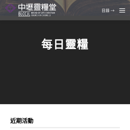
Skip
to
目錄 →
content
每日靈糧
近期活動