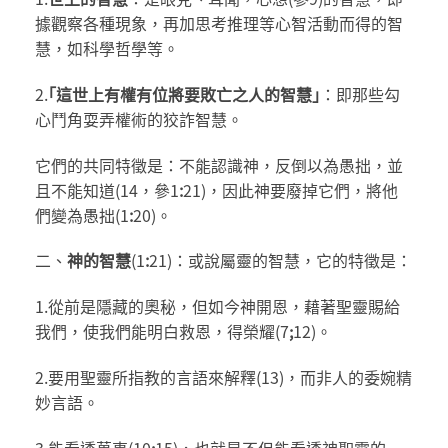
據觀察各種現象，再加思考推理等心智活動而得的智
慧，如科學哲學等。
2.
｢這世上有權有位將要敗亡之人的智慧｣
：即那些勾
心鬥角耍弄權術的狡詐智慧。
它們的共同特徵是：不能認識神，反倒以為愚拙，並
且不能知道(14，參1
:
21)，因此神要廢掉它們，將他
們變為愚拙(1
:
20)。
二、
神的智慧
(1
:
21)：或說屬靈的智慧，它的特徵是：
1.從前是隱藏的奧秘，但如今神開恩，藉著聖靈賜給
我們，使我們能明白救恩，得榮耀(7
;
12)。
2.要用聖靈所指教的言語來解釋(13)，而非人的委婉精
妙言語。
3.能看透萬事(10
;
15)，也就是不但能看透神聖靈的