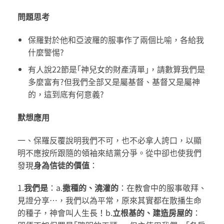
問題思考
保羅對於他和亞波羅的服事作了兩個比喻，各給我
什麼警惕?
有人說22節是｢神兒女的財產清單｣，請數算我們是
多麼富有?但我們全部又是屬基督、基督又是屬神
的，這到底有何意義?
默想應用
一、保羅反覆說明我們不可，也不必拿人誇口，以顯
明不應按所跟隨的領袖來結黨分爭。從中卻也使我們
發現
身為信徒的價值
：
1.
我們是
：a.
撒種的、澆灌的
：在教會中的服事敬拜、
見證分享…，我們以為平常，原來其實都在散播生命
的種子，神會叫人生長！b.
立根基的、建造房屋的
：