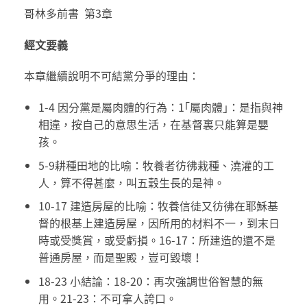
哥林多前書 第3章
經文要義
本章繼續說明不可結黨分爭的理由：
1-4 因分黨是屬肉體的行為：1｢屬肉體｣：是指與神
相違，按自己的意思生活，在基督裏只能算是嬰
孩。
5-9耕種田地的比喻：牧養者彷彿栽種、澆灌的工
人，算不得甚麼，叫五穀生長的是神。
10-17 建造房屋的比喻：牧養信徒又彷彿在耶穌基
督的根基上建造房屋，因所用的材料不一，到末日
時或受獎賞，或受虧損。16-17：所建造的還不是
普通房屋，而是聖殿，豈可毀壞！
18-23 小結論：18-20：再次強調世俗智慧的無
用。21-23：不可拿人誇口。