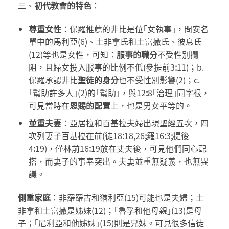
三、
初代教會的特色
：
尊重女性
：保羅推薦的非比是位｢女執事｣，問安名
單中的馬利亞(6)、土非拿氏和土富撒氏、彼息氏
(12)等也是女性，可知：
服事的職分
不受性別攔
阻，且婦女投入服事的比例不低(參提前3
:
11)；b.
保羅承認非比
聖徒
的身分
也不受性別影響(2)；c.
｢幫助許多人｣(2)的｢幫助｣，與12
:
8｢治理｣同字根，
可見當時在
恩賜的配置
上，也是男女平等的。
並重夫妻
：亞居拉和百基拉夫婦出現聖經五次，四
次列妻子百基拉在前(徒18
:
18
,
26
;
羅16
:
3
;
提後
4
:
19)，僅林前16
:
19放在丈夫後，可見他們同心配
搭，而妻子的事奉突出。夫妻並重無疑義，也無異
議。
側重家庭
：非羅羅古和猶利亞(15)可能也是夫婦；土
非拿和土富撒是姊妹(12)；｢魯孚和他母親｣(13)是母
子；｢尼利亞和他姊妹｣(15)則是兄妹。可見很多信徒