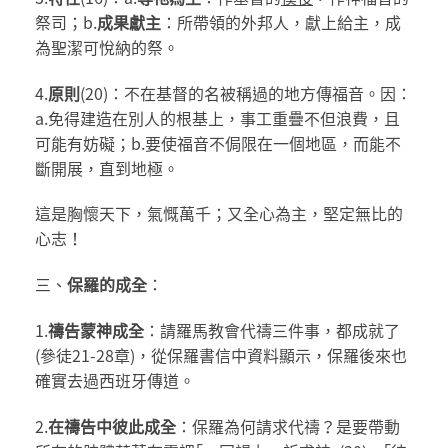
祭司；b.
成果獻主
：所帶領的外邦人，獻上給主，成
為聖潔可悅納的祭。
4.
原則
(20)：不在基督的名被稱過的地方傳福音。因：
a.免得建造在別人的根基上，事工重疊不但浪費，且
可能有妨礙；b.要使福音不侷限在一個地區，而能不
斷開展，直到地極。
這是胸懷天下，氣慨萬千；又全心為主，堅定無比的
心志！
三、
保羅的成全
：
1.
禱告蒙神成全
：請羅馬教會代禱三件事，都成就了
(參徒21-28章)，從保羅書信中資料顯示，保羅後來也
確實去過西班牙傳道。
2.
在禱告中彼此成全
：保羅為何請求代禱？是要帶動