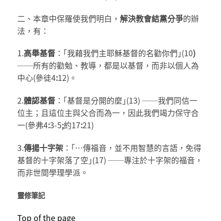
二、本章中保羅使我們明白，
解決教會結黨分爭
的辦
法，有：
1.
高舉基督
：｢我藉我們主耶穌基督的名勸你們｣(10
)
──所有的勸勉、教導，都是以基督，而非以個人為
中心(參徒4
:
12)。
2.
體認基督
：｢基督是分開的麼｣(13) ──我們同信一
位主；且這位主與父合而為一，因此我們竭力保守合
一(參弗4
:
3-5
;
約17
:
21)
3.
傳揚十字架
：｢…傳福音，並不用智慧的言語，免得
基督的十字架落了空｣(17) ──專注於十字架的福音，
而非世間學理學派。
靈修筆記
Top of the page