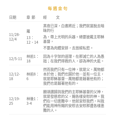
每 週 金 句
日期
章 節
經 文
黑夜已深，白晝將近；我們就當脫去暗
昧的行
羅
11/28-
為，帶上光明的兵器。總要披戴主耶穌
13：
12/4
基督，
12、14
不要為肉體安排，去放縱私慾。
林前1：
因為十字架的道理，在那滅亡的人為愚
12/5-11
18
拙；在我們得救的人，卻為神的大能。
然而我們只有一位神，就是父，萬物都
12/12-
林前8：
本於他；我們也歸於他─並有一位主，
18
6
就是耶穌基督─萬物都是藉著他有的；
我們也是藉著他有的。
願頌讚歸與我們的主耶穌基督的父神，
就是發慈悲的父，賜各樣安慰的神。我
12/19-
林後1：
們在一切患難中，他就安慰我們，叫我
25
3-4
們能用神所賜的安慰去安慰那遭各樣患
難的人。