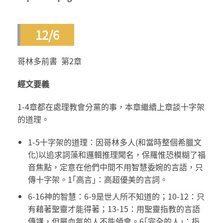
12/6
哥林多前書 第2章
經文要義
1-4章都在處理教會分黨的事，本章繼續上章談十字架
的道理。
1-5十字架的道理：因哥林多人(和當時整個希臘文
化)以追求詞藻和邏輯推理聞名，保羅惟恐模糊了福
音焦點，定意在他們中間不用智慧委婉的言語，只
傳十字架。1｢高言｣：高超優美的言詞。
6-16神的智慧：6-9是世人所不知道的；10-12：只
有藉著聖靈才能得著；13-15：用聖靈指教的言語
傳講，但屬血氣的人不能領會。6｢完全的人｣：指