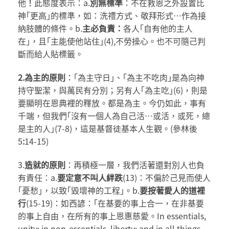
他！此態度表示：a.
別無標準
：不在救恩之外設置比
神｢更高｣的標準，如：洗禮方式、敬拜形式…作為接
納肢體的條件。b.
主必負責：
各人｢自有他的主人
在｣，且｢主能使他站住｣(4),不勞操心。也不可隨己判
斷而給人貼標籤。
2.
為主的原則
：｢為主守日｣、｢為主不吃肉｣是為向神
持守聖潔，與萬民有分別；另有人｢為主吃｣(6)，則是
要顯明在恩典裡的釋放。都是為主。今仍如此，事有
千端，但我們｢沒有一個人為自己活…或活，或死，總
是主的人｣(7-8)，這是基督徒基本人生觀。(參林後
5
:
14-15)
3.
造就的原則
：再積極一層，我們活著還對別人也負
有責任：a.
要定意不叫人絆跌
(13)：不偏於己見而使人
｢憂愁｣，以致｢毀壞神的工程｣。b.
要按著愛人的道裡
行
(15-19)：如西諺：｢在基要的事上合一，在非基要
的事上自由，在所有的事上恩惠慈愛。In essentials,
unity; in non-essentials, liberty; and in all things,