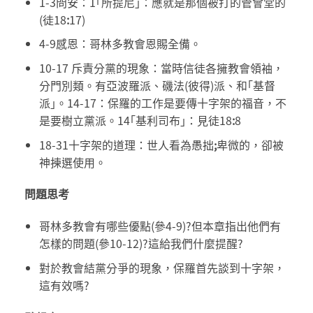
1-3問安：1｢所提尼｣：應就是那個被打的管會堂的
(徒18
:
17)
4-9感恩：哥林多教會恩賜全備。
10-17 斥責分黨的現象：當時信徒各擁教會領袖，
分門別類。有亞波羅派、磯法(彼得)派、和｢基督
派｣。14-17：保羅的工作是要傳十字架的福音，不
是要樹立黨派。14｢基利司布｣：見徒18
:
8
18-31十字架的道理：世人看為愚拙
;
卑微的，卻被
神揀選使用。
問題思考
哥林多教會有哪些優點(參4-9)?但本章指出他們有
怎樣的問題(參10-12)?這給我們什麼提醒?
對於教會結黨分爭的現象，保羅首先談到十字架，
這有效嗎?