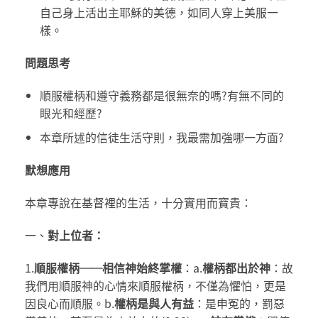
自己身上活出主耶穌的美德，如同人穿上美服一
樣。
問題思考
順服權柄和遵守義務都是很無奈的嗎?有無不同的
眼光和經歷?
本章所述的信徒生活守則，我最需加強哪一方面?
默想應用
本章專說在基督裡的生活，十分實用而寶貴：
一、
對上位者：
1.
順服權柄
──
相信神始終掌權
：a.
權柄都出於神
：故
我們用順服神的心情來順服權柄，不僅為懼怕，更是
因良心而順服。b.
權柄是與人有益
：是申冤的，罰惡