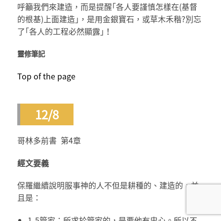
呼籲我們來建造，而是提醒｢各人要謹慎怎樣在(基督
的根基)上面建造｣，是用金銀寶石，或草木禾稭?別忘
了｢各人的工程必然顯露｣！
靈修筆記
Top of the page
12/8
哥林多前書 第4章
經文要義
保羅繼續說明服事神的人不但是耕種的、建造的，並
且是：
1-5管家：所求於管家的，是要他有忠心。所以不