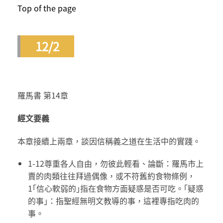
Top of the page
12/2
羅馬書 第14章
經文要義
本章接續上兩章，談因信稱義之道在生活中的實踐。
1-12尊重各人自由，勿彼此輕看、論斷：羅馬市上
賣的肉類往往拜過偶像，或不符舊約食物條例，
1｢信心軟弱的｣指在食物方面疑惑是否可吃。｢疑惑
的事｣：指聖經無明文教導的事，這裡專指吃肉的
事。