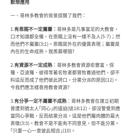
默想應用
一、哥林多教會的背景提醒了我們：
1.
有恩賜不一定屬靈：
哥林多是凡事富足的大教會，
口才知識都全備，在恩賜上沒有一樣不及人(5-7)；然
而他們不屬靈(3
:
1)。恩賜是外在的優異表現；屬靈是
內在的生命成熟。我羨慕哪個?
2.
有資源不一定成熟
：哥林多教會資源愈豐富，保
羅、亞波羅、彼得等著名牧者都曾牧養過他們，卻不
料這反而成了他們彼此誇口，分黨分派的原因(12)。
今我們應怎樣善用教會資源?
3.
有分爭一定不屬靈不成熟
：哥林多教會在建立初期
曾遭到猶太人｢同心｣的逼迫(徒18
:
12)，卻沒警覺到應
當同心爭戰，反而結黨分派。這是他們屬肉體的最大
表徵(3
:
3)。教會不是不能有不同意見，但不能分黨。
｢只要一心一意彼此相合｣(10)。