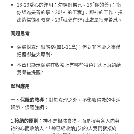
13-23愛心的運用：勿絆倒弟兄。16｢你的善｣：指
你認為是善的事。20｢神的工程｣：即神的工作，指
建造信徒和教會。23｢就必有罪｣此處是指罪咎感。
問題思考
保羅對真理很嚴格(如1-11章)；但對非基要之事僅
把握哪些大原則?
本章也顯示保羅在牧養上有哪些特色? 以上兩題給
我哪些提醒?
默想應用
一、
保羅的教導
：對於真理之外，不影響得救的生活
細節，保羅強調：
1.
接納的原則
：神不是根據食物，而是按著各人向著
祂的心而收納人。｢神已經收納｣(3)的人我們就接納