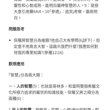
靈性和心智成熟，能明白屬神智慧的人。9：是按
大意引用賽64
:
4。10｢參透｣：追究
;
考察，徹底明
白。
問題思考
保羅將智慧分為幾類?他自己大有學問(6
;
詳下)，但
定意不用高言大智，這啟示我們什麼?我應如何對
待我的專業知識?(參羅12
:
16)
默想應用
｢智慧｣分為兩大類：
一、
人的智慧
(5)：也就是哥林多，和當時整個希臘文
化所極力追求的屬世的知識技能，保羅又將之細分為
兩種(6)：
1.
世上的智慧
：是眼見、耳聞，心想(參9)的智慧，即