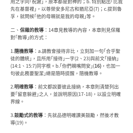
用之字同｢祝謝｣，原本都是對神的；b. 特別點出｢比我
先在基督裡｣，以尊榮安多尼古和猶尼亞(7)；c.提到魯
孚，就問候｢他的母親就是我的母親｣等。
二、
保羅的教導
：14章見教導的內容，本章則見保羅
對｢教導｣的方式：
1.
隨機教導
：a.請教會接待非比，立刻加一句｢合乎聖
徒的體統｣，且所用｢接待｣一字(2、23)與前文｢接納｣
(14:1、15:7)同字根。b.｢你們親嘴問安｣(
16)
，也加一
句彼此務要聖潔｣總是隨時提醒，隨機教導。
2.
明確教導
：前文都說要彼此接納，本章則清楚列出
要｢留意躲避｣之人，並說明原因(17-18)，以設立明確
界線。
3.
鼓勵式的教導
：先就品德明確讚美鼓勵，然後才教
導(19)。