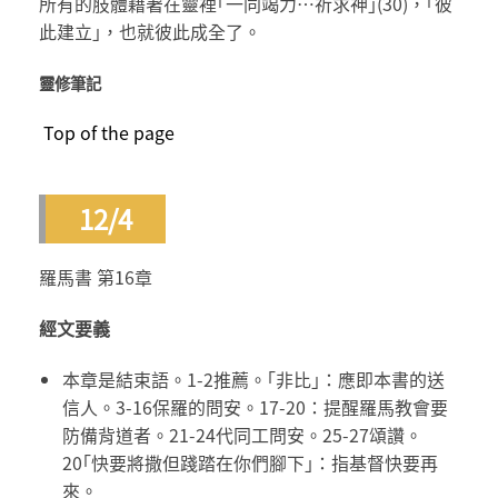
所有的肢體藉著在靈裡｢一同竭力…祈求神｣(30)，｢彼
此建立｣，也就彼此成全了。
靈修筆記
Top of the page
12/4
羅馬書 第16章
經文要義
本章是結束語。1-2推薦。｢非比｣：應即本書的送
信人。3-16保羅的問安。17-20：提醒羅馬教會要
防備背道者。21-24代同工問安。25-27頌讚。
20｢快要將撒但踐踏在你們腳下｣：指基督快要再
來。