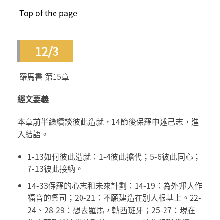
Top of the page
12/3
羅馬書 第15章
經文要義
本章前半繼續談彼此造就，14節後保羅申述己志，進
入結語。
1-13如何彼此造就：1-4彼此擔代；5-6彼此同心；
7-13彼此接納。
14-33保羅的心志和未來計劃：14-19：為外邦人作
福音的祭司；20-21：不願建造在別人根基上。22-
24、28-29：想去羅馬，轉西班牙；25-27：現在