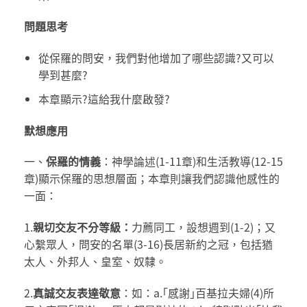
問題思考
從保羅的問安，我們對他增加了哪些認識?又可以
學到甚麼?
本章顯示?這給我什麼啟發?
默想應用
一、
保羅的情義
：神學論述(1-11章)和生活教導(12-15
章)顯示保羅的思想層面；本章則讓我們認識他感性的
一面：
1.
親切交友不分等級：
力薦同工，設想週到(1-2)；又
心繫眾人，問安的名單(3-16)長居新約之冠，包括猶
太人、外邦人、皇室、奴隸。
2.
真誠交友表達敬意
：如：a.｢感謝｣百基拉夫婦(4)所