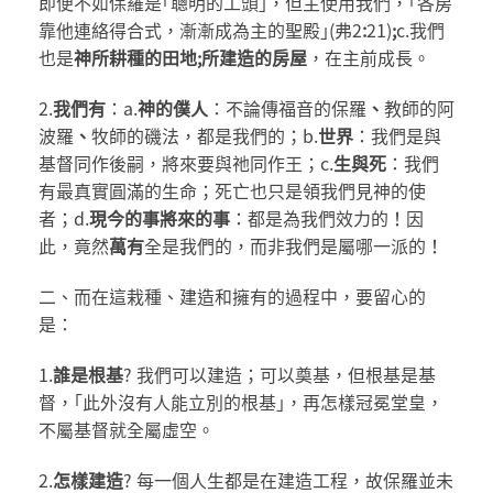
即便不如保羅是｢聰明的工頭｣，但主使用我們，｢各房
靠他連絡得合式，漸漸成為主的聖殿｣(弗2
:
21)
;
c.我們
也是
神所耕種的田地
;
所建造的房屋
，在主前成長。
2.
我們有
：a.
神的僕人
：不論傳福音的保羅
、
教師的阿
波羅
、
牧師的磯法，都是我們的；b.
世界
：我們是與
基督同作後嗣，將來要與祂同作王；c.
生與死
：我們
有最真實圓滿的生命；死亡也只是領我們見神的使
者；d.
現今的事將來的事
：都是為我們效力的！因
此，竟然
萬有
全是我們的，而非我們是屬哪一派的！
二、而在這栽種、建造和擁有的過程中，要留心的
是：
1.
誰是根基
? 我們可以建造；可以奠基，但根基是基
督，｢此外沒有人能立別的根基｣，再怎樣冠冕堂皇，
不屬基督就全屬虛空。
2.
怎樣建造
? 每一個人生都是在建造工程，故保羅並未