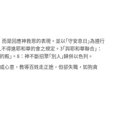
條件，而是回應神救恩的表現。並以｢守安息日｣為遵行
外邦人不得進耶和華的會之規定。3｢與耶和華聯合｣：
殿｣。8：神不斷招聚｢別人｣歸併以色列。
啟示或心意，教導百姓走正途，但卻失職，如狗貪