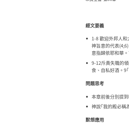
經文要義
1-8 歡迎外邦人
神旨意的代表(4;
意指歸依耶和華。
9-12斥責失職
食、自私好酒。9
問題思考
本章前後分別提到
神說｢我的殿必稱為
默想應用