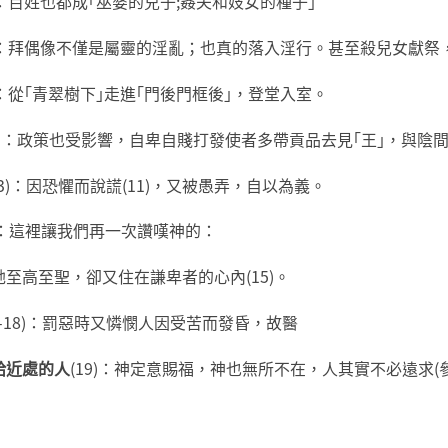
4)：百姓也都成｢巫婆的兒子;姦夫和妓女的種子｣
-6)：拜偶像不僅是屬靈的淫亂；也真的落入淫行。甚至殺兒女獻
8)：從｢青翠樹下｣走進｢門後門框後｣，登堂入室。
-10)：政策也受影響，自卑自賤打發使者多帶貢品去見｢王｣，與
-13)：因恐懼而說謊(11)，又被愚弄，自以為義。
：這裡讓我們再一次讚嘆神的：
祂至高至聖，卻又住在謙卑者的心內(15)。
16-18)：罰惡時又憐憫人因受苦而發昏，故醫
給近處的人
(19)：神定意賜福，神也無所不在，人其實不必遠求(參