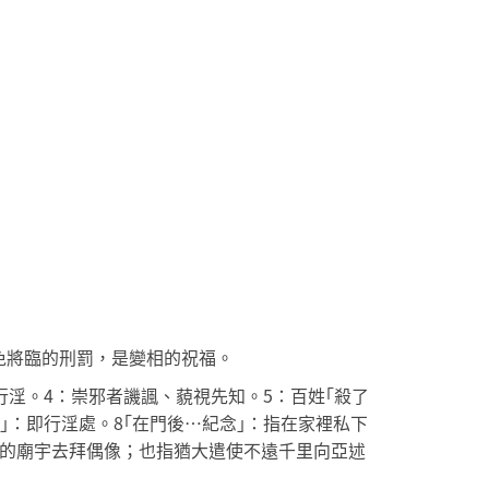
免將臨的刑罰，是變相的祝福。
力行淫。4：崇邪者譏諷、藐視先知。5：百姓｢殺了
榻｣：即行淫處。8｢在門後…紀念｣：指在家裡私下
遠方的廟宇去拜偶像；也指猶大遣使不遠千里向亞述