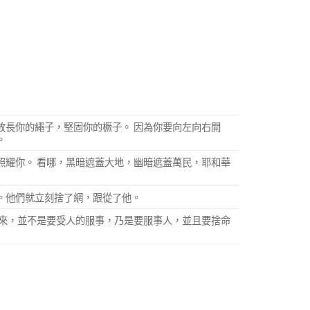
放長你的繩子，堅固你的橛子。 因為你要向左向右開
。
照耀你。 看哪，黑暗遮蓋大地，幽暗遮蓋萬民，耶和華
。他們就立刻捨了網，跟從了他。
子來，並不是要受人的服事，乃是要服事人，並且要捨命