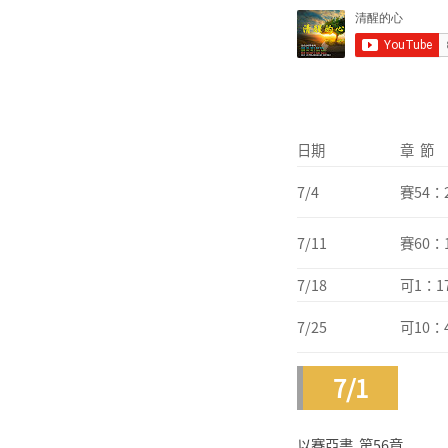
日期
章 節
7/4
賽54：2
7/11
賽60：1
7/18
可1：17
7/25
可10：4
7/1
以賽亞書 第56章