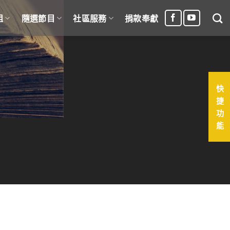
組
隨選節目
社區服務
捐款奉獻
快
捷
功
能