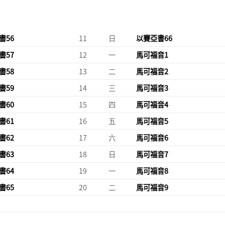
書56
11
日
以賽亞書66
書57
12
一
馬可福音1
書58
13
二
馬可福音2
書59
14
三
馬可福音3
書60
15
四
馬可福音4
書61
16
五
馬可福音5
書62
17
六
馬可福音6
書63
18
日
馬可福音7
書64
19
一
馬可福音8
書65
20
二
馬可福音9