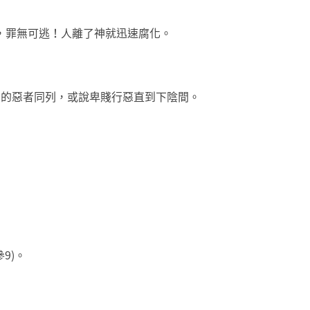
祭，罪無可逃！人離了神就迅速腐化。
陰間的惡者同列，或說卑賤行惡直到下陰間。
9)。