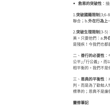
救恩的突破性
：接
1.
突破國籍限制
(3
聯合；b.
外在行為上
2.
突破生理限制
(3-
美。只要他們：a.
外
是殘疾！今我們也都
二、
善行的必要性
：
公平｣;｢行公義｣，
相平衡的。我們不是
三、
恩典的平衡性
：
判，而是為了勸勉人
標準的；恩典不是廉
靈修筆記