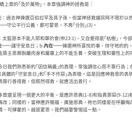
續上章的｢及於萬物｣，本章強調神的拯救是：
;6-8)：過去神揀選亞伯拉罕及其子孫，但當神拯救擄民時不限於以
──
守公平行公義，都可蒙恩，不再｢分別｣(3)。
5)：太監原本不能入耶和華的會(申23:1)，又自覺得是｢枯樹｣
在
──
謹守安息日；b.
內在
──
揀選神所喜悅的事、持守祂的約
能靠主恩典脫離肉身和屬靈上的不能生養，突破生理和靈性上的
今日我們熟悉新約｢因信稱義｣的真理，常強調信心而不靠行為；
而以具體的｢守安息日｣和｢手不作惡｣為表徵。這是回應神救恩的
倚靠行善得救，但既然得救，就應活出善行。
本章還呈現一個更大的平衡，是應許恩典(1-8)和指責罪惡(9-1
悔改；同樣的，當神應許賜福、廣施恩典，祂也同樣是在呼籲悔
價、可揮霍的。越是蒙恩，我們越要警惕這一點。