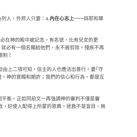
色列人，外邦人只要：a.
內在心志上
──
與耶和華
，今卻必在神的殿中被記念，有名號，比有兒女的更
，就必有一個名賜給他們，永不被剪除。殘疾不再
限制！
但由上二項可知，信主的人也應活出善行。要｢守
表現。神的賞賜和期許；我們的信心和行為，都是互
2)相平衡。正如同前文一再強調神的審判不僅是審
改，好使人配得上所蒙的恩典。拯救不是盲目、無