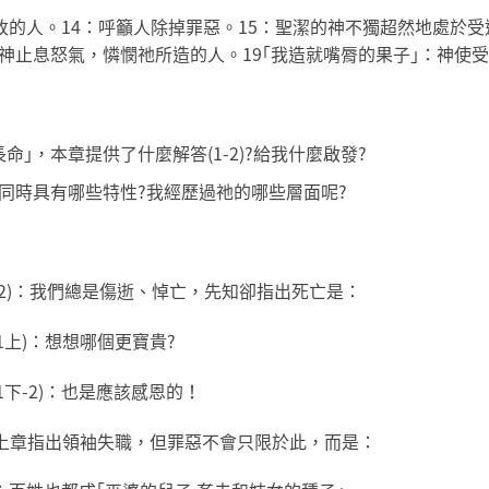
卑悔改的人。14：呼籲人除掉罪惡。15：聖潔的神不獨超然地處於
神止息怒氣，憐憫祂所造的人。19｢我造就嘴脣的果子｣：神使
命｣，本章提供了什麼解答(1-2)?給我什麼啟發?
同時具有哪些特性?我經歷過祂的哪些層面呢?
1-2)：我們總是傷逝、悼亡，先知卻指出死亡是：
1上)：想想哪個更寶貴?
1下-2)：也是應該感恩的！
上章指出領袖失職，但罪惡不會只限於此，而是：