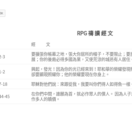
RPG 禱 讀 經 文
經 文
要擴張你帳幕之地，張大你居所的幔子，不要限止；要
-3
展；你的後裔必得多國為業，又使荒涼的城邑有人居住
興起，發光！因為你的光已經來到！耶和華的榮耀發現
-2
卻要顯現照耀你；他的榮耀要現在你身上。
-18
耶穌對他們說：來跟從我，我要叫你們得人如得魚一樣
在你們中間，誰願為首，就必作眾人的僕人。 因為人
4-45
作多人的贖價。