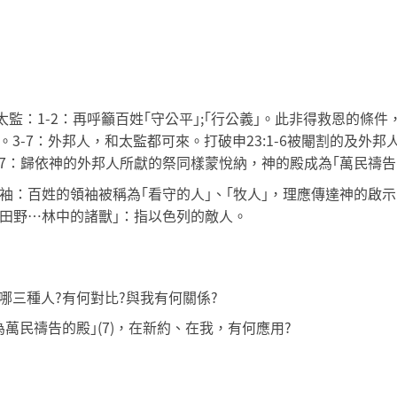
和太監：1-2：再呼籲百姓｢守公平｣;｢行公義｣。此非得救恩的
6)。3-7：外邦人，和太監都可來。打破申23:1-6被閹割的及
7：歸依神的外邦人所獻的祭同樣蒙悅納，神的殿成為｢萬民禱告的
的領袖：百姓的領袖被稱為｢看守的人｣、｢牧人｣，理應傳達神的
｢田野…林中的諸獸｣：指以色列的敵人。
哪三種人?有何對比?與我有何關係?
萬民禱告的殿｣(7)，在新約、在我，有何應用?