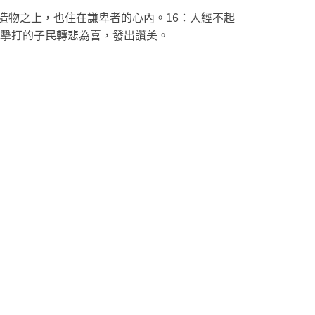
受造物之上，也住在謙卑者的心內。16：人經不起
受擊打的子民轉悲為喜，發出讚美。