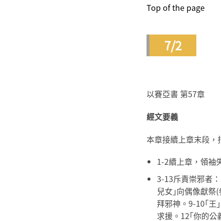
Top of the page
7/2
以賽亞書 第57章
經文要義
本章接續上章末段，指
1-2續上章，領
3-13斥責崇邪
兒女｣向偶像獻祭(
拜邪神。9-10
求援。12｢你的公