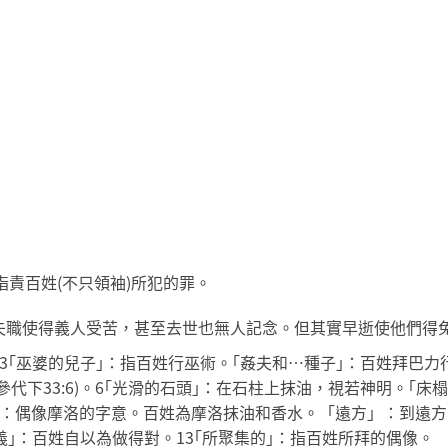
責百姓(不只領袖)所犯的罪。
袖失職使得義人受苦，甚至去世也無人記念。但其實早逝使他們得
者：3｢巫婆的兒子｣：指百姓行巫術。｢姦夫和…種子｣：百姓拜巴
參代下33:6)。6｢光滑的石頭｣：在石柱上抹油，視若神明。｢床
｢王｣：偶像摩洛的字意。百姓為摩洛抹油和香水。「遠方」：到
義｣：百姓自以為做得對。13｢所聚集的｣：指百姓所拜的偶像。