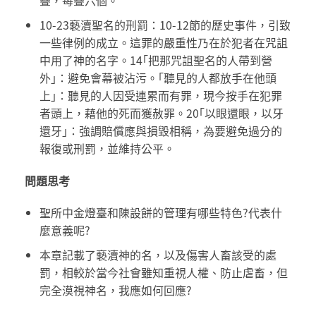
疊，每疊六個。
10-23褻瀆聖名的刑罰：10-12節的歷史事件，引致
一些律例的成立。這罪的嚴重性乃在於犯者在咒詛
中用了神的名字。14｢把那咒詛聖名的人帶到營
外｣：避免會幕被沾污。｢聽見的人都放手在他頭
上｣：聽見的人因受連累而有罪，現今按手在犯罪
者頭上，藉他的死而獲赦罪。20｢以眼還眼，以牙
還牙｣：強調賠償應與損毀相稱，為要避免過分的
報復或刑罰，並維持公平。
問題思考
聖所中金燈臺和陳設餅的管理有哪些特色?代表什
麼意義呢?
本章記載了褻瀆神的名，以及傷害人畜該受的處
罰，相較於當今社會雖知重視人權、防止虐畜，但
完全漠視神名，我應如何回應?