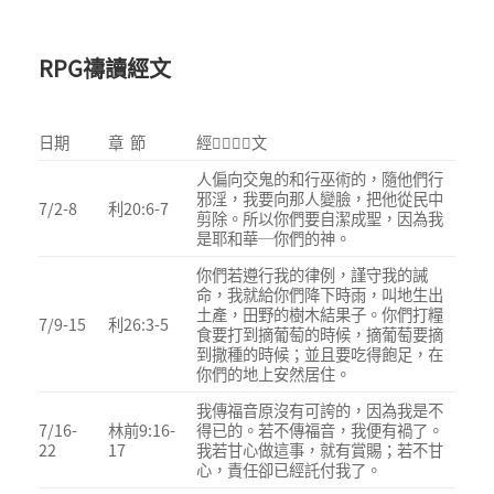
RPG禱讀經文
日期
章 節
經文
人偏向交鬼的和行巫術的，隨他們行
邪淫，我要向那人變臉，把他從民中
7/2-8
利20:6-7
剪除。所以你們要自潔成聖，因為我
是耶和華─你們的神。
你們若遵行我的律例，謹守我的誡
命，我就給你們降下時雨，叫地生出
土產，田野的樹木結果子。你們打糧
7/9-15
利26:3-5
食要打到摘葡萄的時候，摘葡萄要摘
到撒種的時候；並且要吃得飽足，在
你們的地上安然居住。
我傳福音原沒有可誇的，因為我是不
7/16-
林前9:16-
得已的。若不傳福音，我便有禍了。
22
17
我若甘心做這事，就有賞賜；若不甘
心，責任卻已經託付我了。