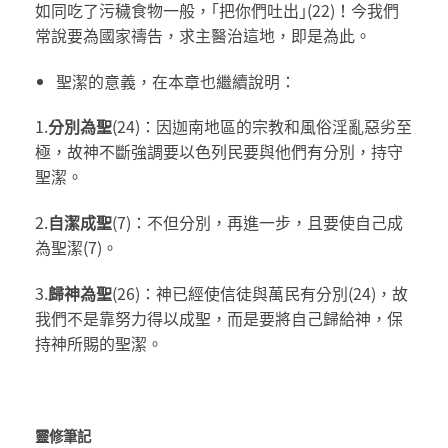
如同吃了污穢食物一般，｢把你們吐出｣(22)！今我們
常說要為國家禱告，求主醫治這地，即是為此。
聖潔的意義，在本章也繼續說明：
1.
分別為聖
(24)：因迦南地區的宗教和風俗淫亂惡劣至
極，故神不斷強調要以色列民要與他們有分別，持守
聖潔。
2.
自潔成聖
(7)：不但分別，再進一步，且要使自己成
為聖潔(7)。
3.
歸神為聖
(26)：神已經使信徒與萬民有分別(24)，故
我們不是靠努力得以成聖，而是要將自己歸給神，保
持神所賜的聖潔。
靈修筆記