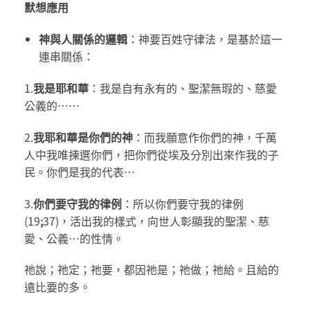
默想應用
神與人關係的邏輯
：神要百姓守律法，是基於這一
連串關係：
1.
我是耶和華
：我是自有永有的、聖潔無瑕的、慈愛
公義的……
2.
我耶和華是你們的神
：而我願意作你們的神，千萬
人中我唯揀選你們，把你們從埃及分別出來作我的子
民。你們是我的代表…
3.
你們要守我的律例
：所以你們要守我的律例
(19
;
37)，活出我的樣式，向世人彰顯我的聖潔、慈
愛、公義…的性情。
祂說；祂定；祂要，都因祂是；祂做；祂給。且給的
遠比要的多。