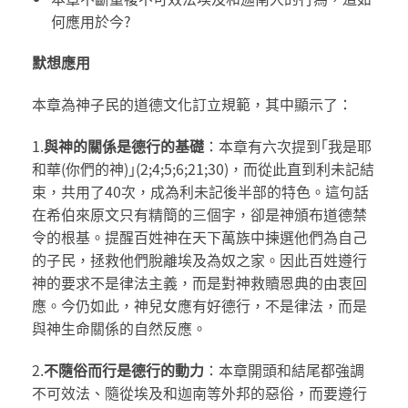
何應用於今?
默想應用
本章為神子民的道德文化訂立規範，其中顯示了：
1.
與神的關係是德行的基礎
：本章有六次提到｢我是耶
和華(你們的神)｣(2;4;5;6;21;30)，而從此直到利未記結
束，共用了40次，成為利未記後半部的特色。這句話
在希伯來原文只有精簡的三個字，卻是神頒布道德禁
令的根基。提醒百姓神在天下萬族中揀選他們為自己
的子民，拯救他們脫離埃及為奴之家。因此百姓遵行
神的要求不是律法主義，而是對神救贖恩典的由衷回
應。今仍如此，神兒女應有好德行，不是律法，而是
與神生命關係的自然反應。
2.
不隨俗而行是德行的動力
：本章開頭和結尾都強調
不可效法、隨從埃及和迦南等外邦的惡俗，而要遵行