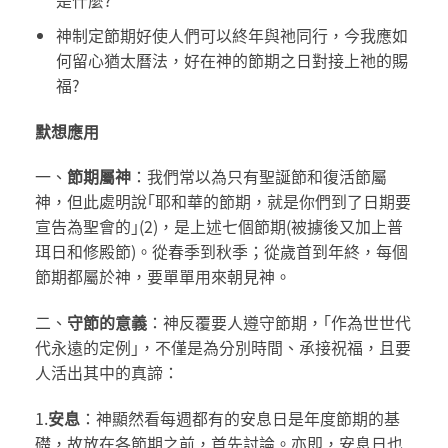
是什麼?
神制定節期好使人們可以終年與祂同行，今我應如
何留心猶太曆法，好在神的節期之日對接上祂的賜
福?
默想應用
一、
節期屬神
：我們常以為只有聖誕節和復活節屬
神，但此處明說｢耶和華的節期，就是你們到了日期要
宣告為聖會的｣(2)，是上述七個節期(被擄後又加上普
珥日和修殿節)。從春季到秋季；從歲首到年終，每個
節期都屬於神，要單單用來朝見神。
二、
守節的意義
：神反覆要人遵守節期，｢作為世世代
代永遠的定例｣，不僅是為分別時間、承接祝福，且要
人活出其中的真諦：
1.
安息
：神顯然看每週都有的安息日是年度節期的基
礎，故放在各節期之前，首先討論。亦即，安息日也