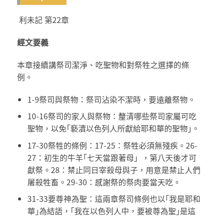
利未記 第22章
經文要義
本章接續講祭司潔淨、吃聖物和對祭牲之選擇的條
例。
1-9祭司與祭物：祭司沾染不潔時，要遠離祭物。
10-16祭司的家人與祭物：釐清哪些祭司家屬可吃
聖物，以免｢褻瀆以色列人所獻給耶和華的聖物｣。
17-30祭牲的條例：17-25：祭牲必須無殘疾。26-
27：初生的牛羊｢七天當跟著母」，第八天後才可
獻祭。28：禁止同日宰殺母與子，用意是禁止人們
屠殺牲畜。29-30：感謝祭的祭肉要當天吃。
31-33要尊神為聖：這兩章祭司條例也以｢我是耶和
華｣為結語，｢我在以色列人中，要被尊為聖｣是這