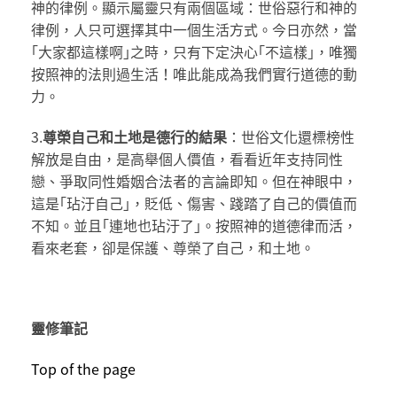
神的律例。顯示屬靈只有兩個區域：世俗惡行和神的
律例，人只可選擇其中一個生活方式。今日亦然，當
｢大家都這樣啊｣之時，只有下定決心｢不這樣｣，唯獨
按照神的法則過生活！唯此能成為我們實行道德的動
力。
3.
尊榮自己和土地是德行的結果
：世俗文化還標榜性
解放是自由，是高舉個人價值，看看近年支持同性
戀、爭取同性婚姻合法者的言論即知。但在神眼中，
這是｢玷汙自己｣，貶低、傷害、踐踏了自己的價值而
不知。並且｢連地也玷汙了｣。按照神的道德律而活，
看來老套，卻是保護、尊榮了自己，和土地。
靈修筆記
Top of the page