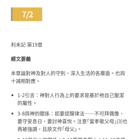
7/2
利未記 第19章
經文要義
本章論對神及對人的守則，深入生活的各層面。也與
十誡相對應。
1-2引言：神對人行為上的要求是基於祂自己聖潔
的屬性。
3-8與神的關係：扼要提醒律法──不可拜偶像、
要守安息日，要討神喜悅。注意｢當孝敬父母｣(3)也
再被強調，且原文作｢母父｣。