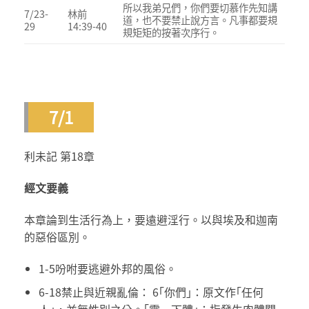
所以我弟兄們，你們要切慕作先知講
7/23-
林前
道，也不要禁止說方言。凡事都要規
29
14:39-40
規矩矩的按著次序行。
7/1
利未記 第18章
經文要義
本章論到生活行為上，要遠避淫行。以與埃及和迦南
的惡俗區別。
1-5吩咐要逃避外邦的風俗。
6-18禁止與近親亂倫： 6｢你們｣：原文作｢任何