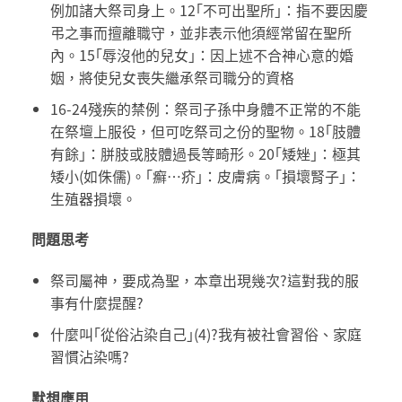
例加諸大祭司身上。12｢不可出聖所｣：指不要因慶
弔之事而擅離職守，並非表示他須經常留在聖所
內。15｢辱沒他的兒女｣：因上述不合神心意的婚
姻，將使兒女喪失繼承祭司職分的資格
16-24殘疾的禁例：祭司子孫中身體不正常的不能
在祭壇上服役，但可吃祭司之份的聖物。18｢肢體
有餘｣：胼肢或肢體過長等畸形。20｢矮矬｣：極其
矮小(如侏儒)。｢癬…疥｣：皮膚病。｢損壞腎子｣：
生殖器損壞。
問題思考
祭司屬神，要成為聖，本章出現幾次?這對我的服
事有什麼提醒?
什麼叫｢從俗沾染自己｣(4)?我有被社會習俗、家庭
習慣沾染嗎?
默想應用