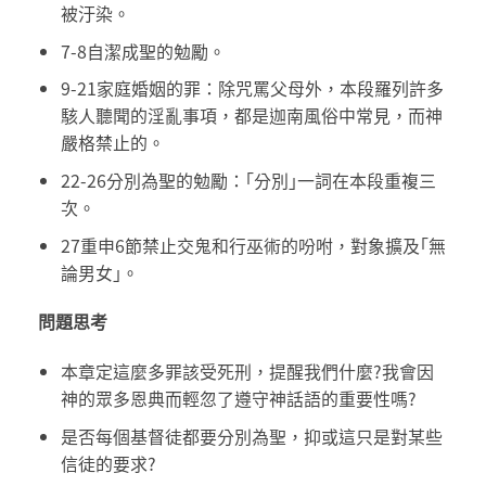
被汙染。
7-8自潔成聖的勉勵。
9-21家庭婚姻的罪：除咒罵父母外，本段羅列許多
駭人聽聞的淫亂事項，都是迦南風俗中常見，而神
嚴格禁止的。
22-26分別為聖的勉勵：｢分別｣一詞在本段重複三
次。
27重申6節禁止交鬼和行巫術的吩咐，對象擴及｢無
論男女｣。
問題思考
本章定這麼多罪該受死刑，提醒我們什麼?我會因
神的眾多恩典而輕忽了遵守神話語的重要性嗎?
是否每個基督徒都要分別為聖，抑或這只是對某些
信徒的要求?