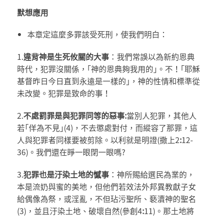
默想應用
本章定這麼多罪該受死刑，使我們明白：
1.
違背神是生死攸關的大事
：我們常誤以為新約恩典
時代，犯罪沒關係，｢神的恩典夠我用的｣。不！｢耶穌
基督昨日今日直到永遠是一樣的｣，神的性情和標準從
未改變。犯罪是致命的事！
2.
不處罰罪是與犯罪同等的惡事
:
當別人犯罪，其他人
若｢佯為不見｣(4)，不去懲處對付，而縱容了那罪，這
人與犯罪者同樣要被剪除。以利就是明證(撒上2
:
12-
36)。我們還在睜一眼閉一眼嗎?
3.
犯罪也是汙染土地的憾事
：神所賜給選民為業的，
本是流奶與蜜的美地，但他們若效法外邦異教獻子女
給偶像為祭，或淫亂，不但玷污聖所、褻瀆神的聖名
(3)，並且汙染土地、破壞自然(參創4
:
11)。那土地將