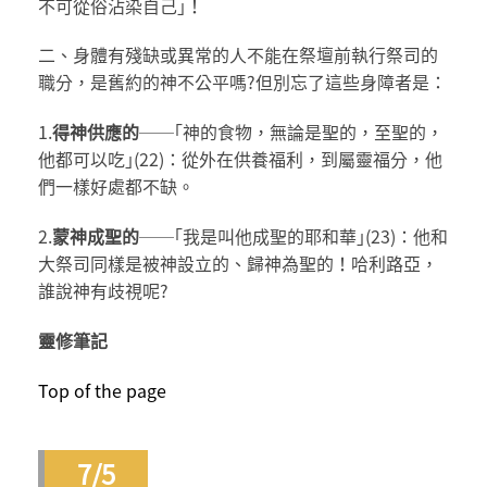
不可從俗沾染自己｣！
二、身體有殘缺或異常的人不能在祭壇前執行祭司的
職分，是舊約的神不公平嗎?但別忘了這些身障者是：
1.
得神供應的
──｢神的食物，無論是聖的，至聖的，
他都可以吃｣(22)：從外在供養福利，到屬靈福分，他
們一樣好處都不缺。
2.
蒙神成聖的
──｢我是叫他成聖的耶和華｣(23)：他和
大祭司同樣是被神設立的、歸神為聖的！哈利路亞，
誰說神有歧視呢?
靈修筆記
Top of the page
7/5