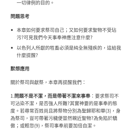
一切律例的目的。
問題思考
本章如何要求祭司自己；又如何要求聖物不受玷
污?可見我們今天事奉神應注意什麼?
以色列人所獻的牲畜必須是純全無殘疾的，這給我
什麼提醒?
默想應用
關於祭司與獻祭，本章再提醒我們：
1.
問題不是不潔，而是帶著不潔來事奉
：要求祭司不
可沾染不潔，是否強人所難?其實神要的是事奉的態
度。若尋常百姓尚且將祭物分別為聖歸耶和華(3)，身
為祭司，豈可帶著污穢便冒然親近聖物?為免陷於驕
傲；或輕忽(9)，祭司事奉前要加倍自潔。