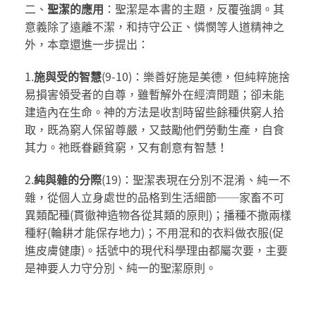
二、
聖潔的應用
：聖潔是本書的主題，反覆強調。其
意義除了遠離不潔，和持守公正、憐憫等人道精神之
外，本章還進一步提出：
1.
施與受的智慧
(9-10)：樂善好施是美德，但純粹施捨
易損害領受者的自尊，雖暫解外在經濟問題；卻未能
建造內在生命。神的方法是收割時留些餘種供窮人拾
取，既為窮人保留尊嚴，又鼓勵他們勞動生產，自食
其力。祂既眷顧貧窮，又有創意有智慧！
2.
純與雜的分際
(19)：聖潔表現在分別不混淆、純一不
雜，從個人立身處世的品格到生活細節──家畜不可
異類配種(貫徹神造物各從其類的原則)；播種不撒兩樣
種籽(輪耕才能保存地力)；不用混和的衣料做衣服(促
進皮膚健康)。括號中的現代科學理由都屬次要，主要
是神要人力守分別、純一的聖潔原則。