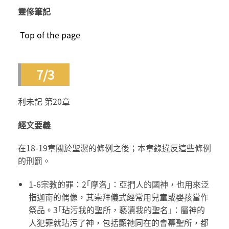
靈修筆記
Top of the page
7/3
利未記 第20章
經文要義
在18-19章關於聖潔的條例之後；本章錄違反這些條例
的刑罰。
1-6宗教的罪：2｢摩洛｣：亞捫人的國神，也用來泛
指迦南的偶像，其崇拜儀式經常用兒童或嬰孩當作
祭品。3｢玷污我的聖所，褻瀆我的聖名｣：屬神的
人犯罪就玷污了神，包括顯祂同在的會幕聖所，都