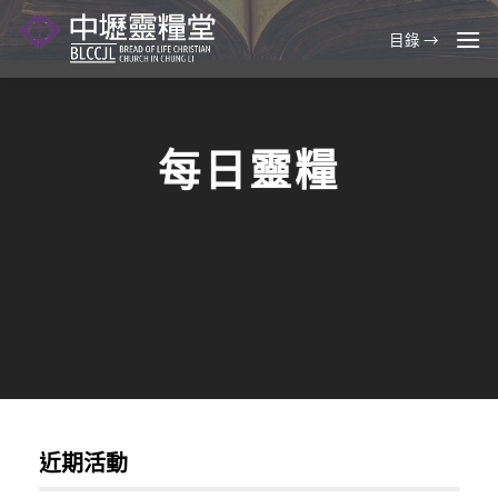
Skip
to
目錄 →
content
每日靈糧
近期活動