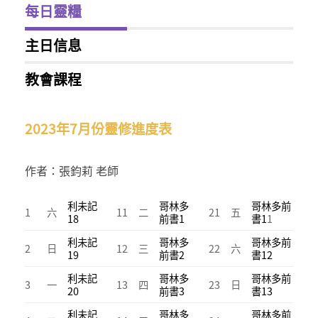
每日靈糧
主日信息
教會課程
2023年7月份靈修進度表
作者：張鈞莉 老師
利未記
哥林多
哥林多前
1
六
11
二
21
五
18
前書1
書1
1
利未記
哥林多
哥林多前
2
日
12
三
22
六
19
前書2
書12
利未記
哥林多
哥林多前
3
一
13
四
23
日
20
前書3
書13
利未記
哥林多
哥林多前