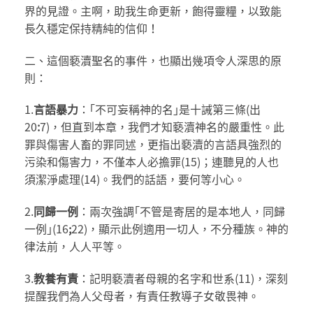
界的見證。主啊，助我生命更新，飽得靈糧，以致能
長久穩定保持精純的信仰！
二、這個褻瀆聖名的事件，也顯出幾項令人深思的原
則：
1.
言語暴力
：｢不可妄稱神的名｣是十誡第三條(出
20
:
7)，但直到本章，我們才知褻瀆神名的嚴重性。此
罪與傷害人畜的罪同述，更指出褻瀆的言語具強烈的
污染和傷害力，不僅本人必擔罪(15)；連聽見的人也
須潔淨處理(14)。我們的話語，要何等小心。
2.
同歸一例
：兩次強調｢不管是寄居的是本地人，同歸
一例｣(16
;
22)，顯示此例適用一切人，不分種族。神的
律法前，人人平等。
3.
教養有責
：記明褻瀆者母親的名字和世系(11)，深刻
提醒我們為人父母者，有責任教導子女敬畏神。