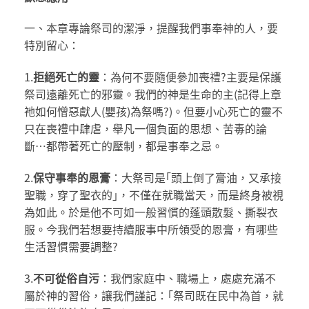
一、本章專論祭司的潔淨，提醒我們事奉神的人，要
特別留心：
1.
拒絕死亡的靈
：為何不要隨便參加喪禮?主要是保護
祭司遠離死亡的邪靈。我們的神是生命的主(記得上章
祂如何憎惡獻人(嬰孩)為祭嗎?)。但要小心死亡的靈不
只在喪禮中肆虐，舉凡一個負面的思想、苦毒的論
斷…都帶著死亡的壓制，都是事奉之忌。
2.
保守事奉的恩膏
：大祭司是｢頭上倒了膏油，又承接
聖職，穿了聖衣的｣，不僅在就職當天，而是終身被視
為如此。於是他不可如一般習慣的蓬頭散髮、撕裂衣
服。今我們若想要持續服事中所領受的恩膏，有哪些
生活習慣需要調整?
3.
不可從俗自污
：我們家庭中、職場上，處處充滿不
屬於神的習俗，讓我們謹記：｢祭司既在民中為首，就