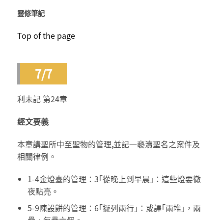
靈修筆記
Top of the page
7/7
利未記 第24章
經文要義
本章講聖所中至聖物的管理
,
並記一褻瀆聖名之案件及
相關律例。
1-4金燈臺的管理：3｢從晚上到早晨｣：這些燈要徹
夜點亮。
5-9陳設餅的管理：6｢擺列兩行｣：或譯｢兩堆｣，兩