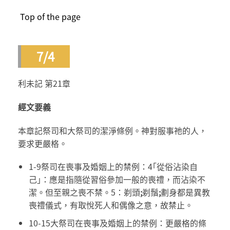
Top of the page
7/4
利未記 第21章
經文要義
本章記祭司和大祭司的潔淨條例。神對服事祂的人，
要求更嚴格。
1-9祭司在喪事及婚姻上的禁例：4｢從俗沾染自
己｣：應是指隨從習俗參加一般的喪禮，而沾染不
潔。但至親之喪不禁。5：剃頭
;
剃鬚
;
劃身都是異教
喪禮儀式，有取悅死人和偶像之意，故禁止。
10-15大祭司在喪事及婚姻上的禁例：更嚴格的條