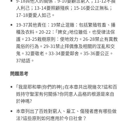
9-18與他人的關係：9-10要顧念窮人；11-12不損
人利己；13-14要照顧殘疾；15-16要公正無私；
17-18要愛人如己。
19-37其他責任：19禁止混雜：包括繁殖牲畜、播
種及衣料。20-22：｢婢女｣地位雖低，也受律法保
護。23-25栽樹原則：使地效力。26-28禁止有異教
風俗的行為。29-31禁止拜偶像及相關的淫亂和交
鬼。32要敬老。33-34要愛鄰舍。35-36要公正。
37結語。
問題思考
｢我是耶和華(你們的神)｣在本章共出現幾次?這和百
姓持守聖潔有何關係?你同意人品格的根源是來自
於神嗎?
本章列出了百姓對窮人、雇工、傷殘者應有哪些做
法?這些原則如何應用於今日社會？