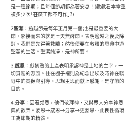
是一種節期；且每個節期都為著安息！(數數看本章重
複多少次｢甚麼工都不可作｣?)
2
聖潔
：逾越節是每年正月第一個
;
也是最重要的大
節，緊接而來的就是七天無酵節。表明逾越之後要除
酵。我們是先得著救贖；然後便要在救贖的恩典中過
聖潔的生活。聖潔純淨，是神所要。
3.
感恩
：獻初熟的土產表明承認神是土地的主宰，一
切賞賜的源頭。住在棚子裡則為紀念出埃及時神在曠
野中的眷顧與引導。思想主恩而獻上感謝，是守節的
目的。
4.
分享
：因著感恩，他們敬拜神，又與眾人分享神恩
典的歡樂。蒙恩→感恩→分享→更蒙恩…此良性循環
正為節期的精髓。