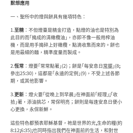
默想應用
一、聖所中的燈與餅具有幾項特色：
1.
至精
：不但燈臺是精金打造，點燈的油也是特別為
此目的而｢搗成的清橄欖油｣，亦即不像一般用榨油
機，而是用手搗碎上好橄欖，點滴收集而來的。餅也
是用最細的麵，精準度量而製成。
2.
恆常
：燈要｢常常點著｣(2)；餅是｢每安息日
常擺
｣(8
;
參出25
:
30)，這都是｢永遠的定例｣(9)，不受上述各節
期，或其他影響。
3.
更新
：燈火要｢從晚上到早晨｣在神面前｢經理｣
;
｢收
拾｣著，添油挑芯，常保明亮；餅則是每逢安息日便小
心更換，永保新鮮。
這些特色都預表耶穌基督，祂是世界的光
,
生命的糧(約
8
:
12
;
6
:
35)
;
也同時指出我們在神面前的生活，和對世