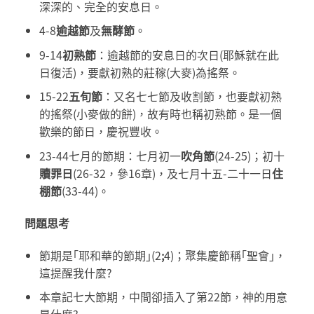
深深的、完全的安息日。
4-8
逾越節
及
無酵節
。
9-14
初熟節
：逾越節的安息日的次日(耶穌就在此
日復活)，要獻初熟的莊稼(大麥)為搖祭。
15-22
五旬節
：又名七七節及收割節，也要獻初熟
的搖祭(小麥做的餅)，故有時也稱初熟節。是一個
歡樂的節日，慶祝豐收。
23-44七月的節期：七月初一
吹角節
(24-25)；初十
贖罪日
(26-32，參16章)，及七月十五-二十一日
住
棚節
(33-44)。
問題思考
節期是｢耶和華的節期｣(2
;
4)；聚集慶節稱｢聖會｣，
這提醒我什麼?
本章記七大節期，中間卻插入了第22節，神的用意