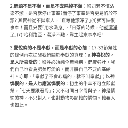
2.
問題不是不潔，而是不去除掉不潔
：祭司若不慎沾
染不潔，是否就停止事奉?而停了事奉是否更易陷於不
潔? 其實神從不拋棄人，｢直等他潔淨了｣(4)就可恢復
事奉！而且只要｢用水洗身｣，｢日落的時候，他
就潔淨
了
｣(7)!哈利路亞，潔淨不難，靠主起來事奉吧!
3.
蒙悅納的不是奉獻，而是奉獻的心態
：17-33節祭牲
的條例再次提醒我們關於奉獻的真理：a.
神喜悅的，
是人所喜愛的
：祭牲必須純全無殘疾、健康強壯，我
們自己也看為肥美可愛的，而非將自己不要的塞給
神。亦即，｢奉獻了不會心痛的，就不叫奉獻｣；b.
神
憐憫的，是人也應當憐憫的
：初生的牛羊不可立即獻
祭，｢七天要跟著母｣；又不可同日宰母與子，神是憐
憫的神，不只對人，也對動物彰顯祂的憐憫。祂要人
也如此。