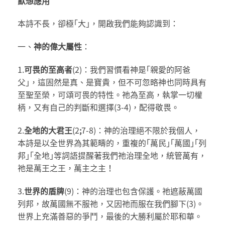
默想應用
本詩不長，卻極｢大｣，開啟我們能夠認識到：
一、
神
的偉大屬性
：
1.
可畏的至高者
(2)：我們習慣看神是｢親愛的阿爸
父｣，這固然是真、是寶貴，但不可忽略神也同時具有
至聖至榮，可頌可畏的特性。祂為至高，執掌一切權
柄，又有自己的判斷和選擇(3-4)，配得敬畏。
2.
全地的大君王
(2
;
7-8)：神的治理絕不限於我個人，
本詩是以全世界為其範疇的，重複的｢萬民｣｢萬國｣｢列
邦｣｢全地｣等詞語提醒著我們祂治理全地，統管萬有，
祂是萬王之王，萬主之主！
3.
世界的盾牌
(9)：神的治理也包含保護。祂遮蔽萬國
列邦，故萬國無不服祂，又因祂而服在我們腳下(3)。
世界上充滿善惡的爭鬥，最後的大勝利屬於耶和華。