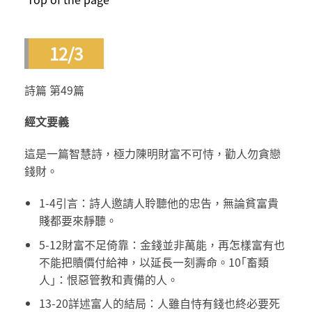
12/3
詩篇 第49篇
經文要義
這是一篇智慧詩，極力陳明財富不可恃，勸人勿貪戀
錢財。
1-4引言：詩人邀請人聆聽他的忠告，無論貧富貴
賤都要來靜聽。
5-12財富不足倚靠：金錢並非萬能，再怎樣富有也
不能把贖價付給神，以延長一刻壽命。10｢畜類
人｣：恨惡管教和責備的人。
13-20詳述富人的結局：人雖自恃有錢也終必要死