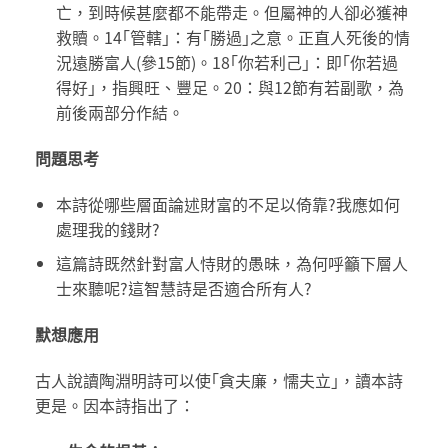
亡，到時候甚麼都不能帶走。但屬神的人卻必獲神
救贖。14｢管轄｣：有｢勝過｣之意。正直人死後的情
況遠勝富人(參15節)。18｢你若利己｣：即｢你若過
得好｣，指興旺、豐足。20：與12節有若副歌，為
前後兩部分作結。
問題思考
本詩從哪些層面論述財富的不足以倚靠?我應如何
處理我的錢財?
這篇詩既然針對富人恃財的愚昧，為何呼籲下層人
士來聽呢?這智慧詩是否適合所有人?
默想應用
古人說讀陶淵明詩可以使｢貪夫廉，懦夫立｣，讀本詩
更是。因本詩指出了：