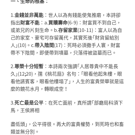
一、生命的根基：
1.
金錢並非萬能
：世人以為有錢能使鬼推磨，本詩卻
指出
財富不能
：a.
買贖壽命
(6-9)：財富買不到自己，
或弟兄的片刻生命。b.
存留家業
(10-11)：富人以為自
己的家室、豪宅可存留萬代，其實死後｢財貨留給別
人｣(10)。c.
帶入陰間
(17)：死時必須撒手人寰，財富
帶不下陰間，即便帶到墳墓，只落得被盜墓而已。
2.
尊榮十分短暫
：本詩兩次強調｢人居尊貴中不能長
久｣(12
;
20)，孺《桃花扇》名句：｢眼看他起朱樓，眼
看他讌賓客，眼看他樓塌了｣，人生的富貴榮華就是這
麼的鏡花水月，轉眼成空！
3.
死亡最是公平
：在死亡面前，真所謂｢部廳局科須下
馬，王侯將相
盡低頭｣，公平得很。再大的富貴權勢，到死時也和畜
類並無分別。