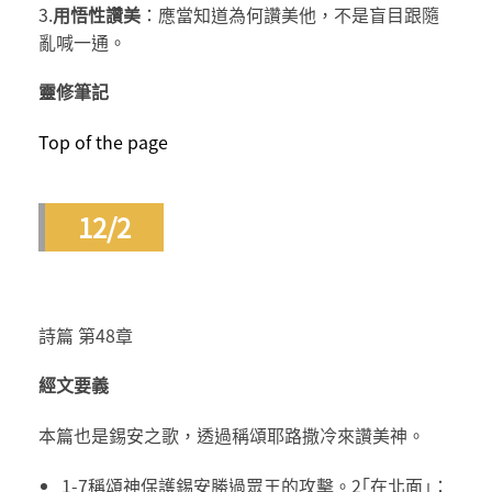
3.
用悟性讚美
：應當知道為何讚美他，不是盲目跟隨
亂喊一通。
靈修筆記
Top of the page
12/2
詩篇 第48章
經文要義
本篇也是錫安之歌，透過稱頌耶路撒冷來讚美神。
1-7稱頌神保護錫安勝過眾王的攻擊。2｢在北面｣：