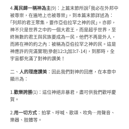
4.
萬民歸一稱神為主
(9)：上篇末節所說｢我必在外邦中
被尊崇，在遍地上也被尊崇｣，到本篇末節詳述為：
｢列邦的君王聚集，要作亞伯拉罕之神的民｣。亦即，
神不只是世界之中的一個大君王，而是超乎世界，至
終無數的君王與民族要成為一民，他們不再是外人，
而將在神的約之內：被稱為亞伯拉罕之神的民。這是
神應許的完滿實現(參創12
:
3
;
加3
:
7-14)，到那時，全
宇宙都充滿了對神的讚美！
二、
人的理應讚美
：因此我們對神的回應，在本章中
顯示為：
1.
歡樂
誇
勝
(1)：這位神絕非暴君，盡可供我們歡呼慶
賀。
2.
用一切方式
：拍掌、呼喊、歌頌、吹角…用聲音、
樂器、肢體等。