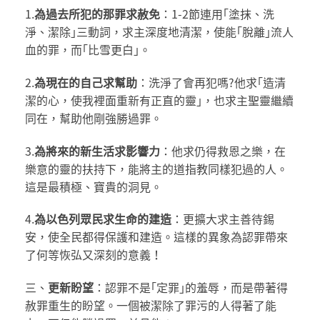
1.
為過去所犯的那罪求赦免
：1-2節連用｢塗抹、洗
淨、潔除｣三動詞，求主深度地清潔，使能｢脫離｣流人
血的罪，而｢比雪更白｣。
2.
為現在的自己求幫助
：洗淨了會再犯嗎?他求｢造清
潔的心，使我裡面重新有正直的靈｣，也求主聖靈繼續
同在，幫助他剛強勝過罪。
3.
為將來的新生活求影響力
：他求仍得救恩之樂，在
樂意的靈的扶持下，能將主的道指教同樣犯過的人。
這是最積極、寶貴的洞見。
4.
為以色列眾民求生命的建造
：更擴大求主善待錫
安，使全民都得保護和建造。這樣的異象為認罪帶來
了何等恢弘又深刻的意義！
三、
更新盼望
：認罪不是｢定罪｣的羞辱，而是帶著得
赦罪重生的盼望。一個被潔除了罪污的人得著了能