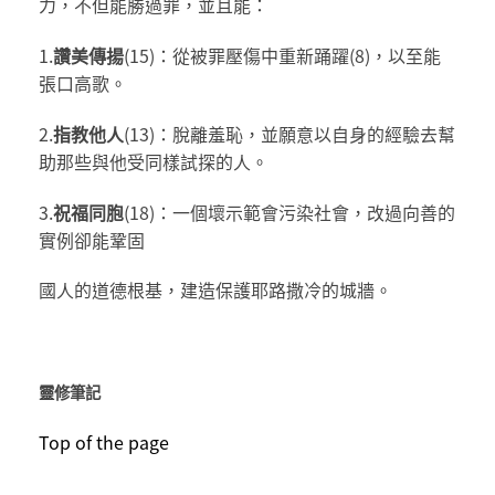
力，不但能勝過罪，並且能：
1.
讚美傳揚
(15)：從被罪壓傷中重新踊躍(8)，以至能
張口高歌。
2.
指教他人
(13)：脫離羞恥，並願意以自身的經驗去幫
助那些與他受同樣試探的人。
3.
祝福同胞
(18)：一個壞示範會污染社會，改過向善的
實例卻能鞏固
國人的道德根基，建造保護耶路撒冷的城牆。
靈修筆記
Top of the page