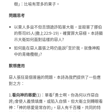
樹｣：比喻有眾多的果子。
問題思考
以東人多益不但舌頭詭詐陷害大衛，並殺害了挪伯
的祭司85人(撒上22
:
9-19)，確實罪大惡極。本詩顯
示大衛如何面對這樣的惡人?
如何能在惡人囂張之時仍能說｢至於我，就像神殿
中的青橄欖樹｣?
默想應用
惡人張狂是個普遍的問題，本詩為我們提供了一些應
對之方：
1.
看向神的慈愛
(1)：單看｢勇士啊，你為何以作惡自
誇｣會使人義憤填膺，或陷入自憐，但大衛立刻轉眼看
神：｢神的慈愛是常存的｣。惡人有千百種，共同的特