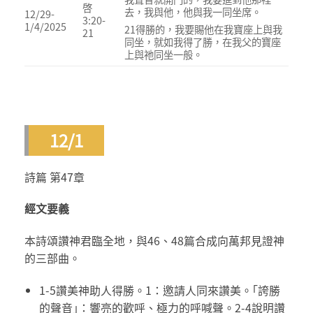
啓
去，我與他，他與我一同坐席。
12/29-
3:20-
1/4/2025
21得勝的，我要賜他在我寶座上與我
21
同坐，就如我得了勝，在我父的寶座
上與祂同坐一般。
12/1
詩篇 第47章
經文要義
本詩頌讚神君臨全地，與46、48篇合成向萬邦見證神
的三部曲。
1-5讚美神助人得勝。1：邀請人同來讚美。｢誇勝
的聲音｣：響亮的歡呼、極力的呼喊聲。2-4說明讚