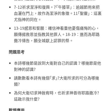
7-12祈求潔淨和復興。7｢牛膝草｣：逾越節用來把
血灑在門上，故作為潔淨的象徵。11｢聖靈｣：這裏
尤指神的同在。
13-19感恩和誓願：確信神看重他憂傷痛悔的心，
願傳揚救恩並指教其他罪人。18-19：進而為耶路
撒冷禱告，願全城獻上認罪的祭。
問題思考
本詩哪幾節是說到大衛對自己的認識？哪幾節是他
對神的認識?
請數數看本詩有幾個｢求｣?大衛所求的可分為哪幾
類?
為何大衛切求神赦宥時，也祈求神善待耶路撒冷?
這啟示我什麼?
默想應用