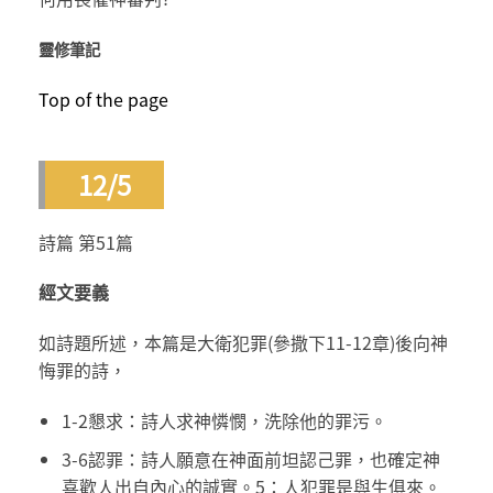
靈修筆記
Top of the page
12/5
詩篇 第51篇
經文要義
如詩題所述，本篇是大衛犯罪(參撒下11-12章)後向神
悔罪的詩，
1-2懇求：詩人求神憐憫，洗除他的罪污。
3-6認罪：詩人願意在神面前坦認己罪，也確定神
喜歡人出自內心的誠實。5：人犯罪是與生俱來。