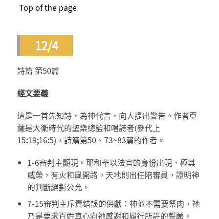
Top of the page
12/4
詩篇 第50篇
經文要義
這是一首先知詩，為神代言，向人提出警告。作者亞
薩是大衛時代的聖樂總監和唱詩者(參代上
15
:
19
;
16
:
5)，詩篇第50、73~83篇的作者。
1-6審判主顯現。耶和華以法官的身份出現，極其
威榮，有火和風開路。天地則出任陪審員，證明神
的判斷絕對公允。
7-15審判主斥責錯誤的供獻：神並不需要祭肉，祂
乃是要求百姓真心向祂感謝和履行所許的誓願。