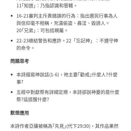
11｢知道｣：乃指認識和管轄。
16-21審判主斥責錯誤的行為：指出選民行事為人
與信仰毫不相稱，充滿偷盜、姦淫、毀謗人。
20｢兄弟｣：可包括親屬。
22-23總結警告和應許。22「忘記神」：不遵守神
的命令。
問題思考
本詩描寫神說話(1-6)，祂主要｢勸戒｣什麼人?什麼
事?
五經中對獻祭有詳細定規，本詩卻說神要的是什麼
祭?這提醒什麼?
默想應用
本詩作者亞薩被稱為｢先見｣(代下29
:
30)，其作品果然