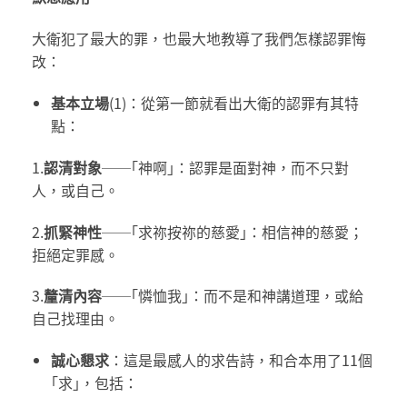
大衛犯了最大的罪，也最大地教導了我們怎樣認罪悔
改：
基
本立場
(1)：從第一節就看出大衛的認罪有其特
點：
1.
認清對象
──｢神啊｣：認罪是面對神，而不只對
人，或自己。
2.
抓緊神性
──｢求祢按祢的慈愛｣：相信神的慈愛；
拒絕定罪感。
3.
釐清內容
──｢憐恤我｣：而不是和神講道理，或給
自己找理由。
誠心懇求
：這是最感人的求告詩，和合本用了11個
｢求｣，包括：