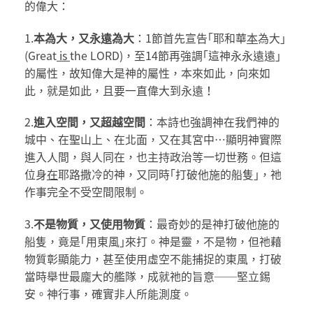
的偉大：
1.
本為大，又永遠為大
：1節首先宣告｢耶和華
本
為大｣
(Great
is
the LORD)，至14節再強調｢這神永永遠遠｣
的屬性，故知偉大是神的屬性，本來如此，向來如
此，就是如此，且要一直偉大到永遠！
2.
進入空間，又超越空間
：本詩也強調神在我們神的
城中、在聖山上、在北面，又在其宮中…顯明神實際
進入人間，與人同在，也主持政治等一切世務。但這
位身
在
耶路撒冷的神，又同時｢打破他施的船隻｣，祂
作事完全不受空間限制。
3.
不是物質，又使用物質
：最奇妙的是神打破他施的
船隻，竟是｢用東風｣來打。神是靈，不是物，但祂藉
物質彰顯能力，甚至使用虛空不能捕捉的東風，打破
當時舉世最龐大的艦隊，成就祂的旨意──堅立錫
安。神行事，確實非人所能測度。