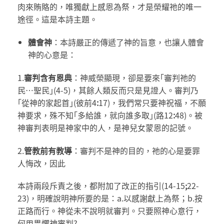
肉來賄賂的，唯獨獻上感恩為祭，才是榮耀祂的唯一
途徑。這是本詩主題。
體會神
：本詩嚴正的傳遞了神的旨意，也讓人體會
神的心意是：
1.
審判含有恩典
：神威榮顯現，卻是要來｢審判祂的
民…聖民｣(4-5)，其餘人類反而只是見證人。審判乃
｢從神的家起首｣(彼前4
:
17)，我們常只要神祝福，不願
神要求，殊不知｢多給誰，就向誰多取｣(路12
:
48)。被
神審判表明是神家中的人，是神兒女蒙恩的記號。
2.
管教前有教導
：審判不是神的目的，祂的心是要罪
人悔改，因此
本詩兩段斥責之後，都附加了改正的指引(14-15
;
22-
23)，明確說明神所要的是：a.以感謝獻上為祭；b.按
正路而行。神從未不說明就審判。只要照神心意行，
何用畏懼神審判?