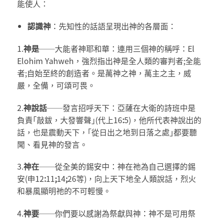
能使人：
認識神
：先知性的話語呈現出神的各層面：
1.
神是
──大能者神耶和華：連用三個神的稱呼：El
Elohim Yahweh，強烈指出神是全人類的審判者;全能
者;自始至終的創造者。是萬神之神，萬主之主，威
嚴，全備，可頌可畏。
2.
神說話
──發言招呼天下：亞薩在大衛的詩班中是
負責｢敲鈸，大發響聲｣(代上16
:
5)，他所代表神說出的
話，也是震動天下，｢從日出之地到日落之處｣都要聽
聞、看見神的發言。
3.
神在
──從全美的錫安中：神在祂為自己選擇的錫
安(申12
:
11
;
14
;
26等)，向上天下地全人類說話，烈火
和暴風顯明祂的不可輕慢。
4.
神要
──你們要以感謝為祭獻與神：神不是可用祭