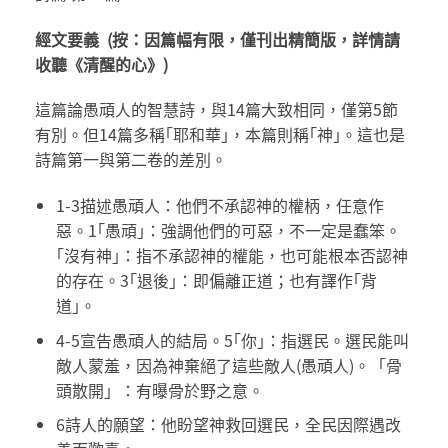
經文要義
(
按：因篇幅有限，僅刊出精簡版，詳情請
收聽《清醒的心》)
這篇論愚頑人的智慧詩，與14篇大致相同，僅第5節
有別。但14篇多稱｢耶和華｣，本篇則稱｢神｣。這也是
詩篇第一與第二卷的差別。
1-3描述愚頑人：他們不承認神的權柄，任意作
惡。1｢愚頑｣：強調他們的可惡，不一定是蠢笨。
｢沒有神｣：指不承認神的權能，也可能根本否認神
的存在。3｢退後｣：即偏離正道；也有譯作｢背
道｣。
4-5宣告愚頑人的結局。5｢你｣：指選民。選民能叫
敵人蒙羞，因為神棄絕了這些敵人(愚頑人)。「骨
頭散開」：有曝骨於野之意。
6詩人的願望：他盼望神救回選民，全民因際遇改