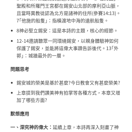
聖殿和所羅門王宮都在錫安山北部的摩利亞山脈，
且當時異教徒認為北方是諸神的住所(參賽14
:
13)。
7｢他施的船隻｣：指橫渡地中海的遠航船隻。
8神必堅立錫安：這是本詩的主題，核心的經節。
12-14邀請聽眾一同環繞錫安，以親身體驗神如何
保護了錫安，並能將這偉大事蹟告訴後代。13｢外
郭｣：城牆最外的一層。
問題思考
錫安城的榮美是基於甚麼?今日教會又有甚麼榮美?
上章提到我們讚美神有拍掌等各種方式，本章又增
加了哪些方面?
默想應用
一、深究神的偉大：
延續上章，本詩再深入刻畫了神