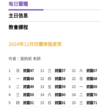
每日靈糧
主日信息
教會課程
2024年12月份靈修進度表
作者：張鈞莉 老師
1
日
詩篇
47
11
三
詩篇
57
21
六
詩篇
67
2
一
詩篇
48
12
四
詩篇
58
22
日
詩篇
68
3
二
詩篇
49
13
五
詩篇
59
23
一
詩篇
69
4
三
詩篇
50
14
六
詩篇
60
24
二
詩篇
70
5
四
詩篇
51
15
日
詩篇
61
25
三
詩篇
71