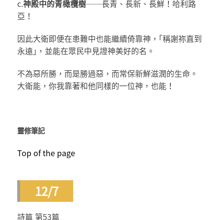
c.
神殿中的青橄欖樹
──長青、長新、長鮮！哈利路
亞！
因此大衛即便在患難中也能繼續倚靠神，｢稱謝祢直到
永遠｣，並能在眾民中見證神美好的名。
不為惡所勝，而是勝過惡，而常保新鮮滋潤的生命。
大衛能，你我靠著和他同樣的一位神，也能！
靈修筆記
Top of the page
12/7
詩篇 第53篇