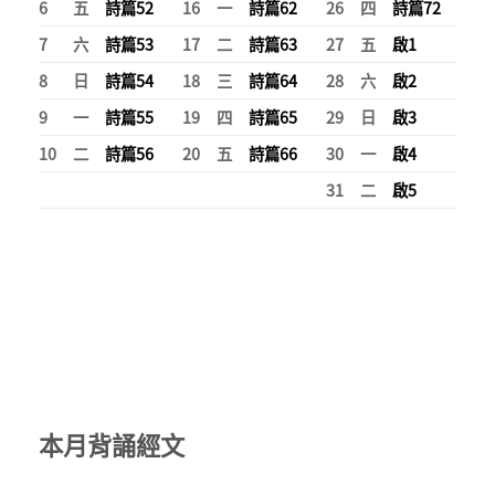
6
五
詩篇
52
16
一
詩篇
62
26
四
詩篇
72
7
六
詩篇
53
17
二
詩篇
63
27
五
啟
1
8
日
詩篇
54
18
三
詩篇
64
28
六
啟
2
9
一
詩篇
55
19
四
詩篇
65
29
日
啟
3
10
二
詩篇
56
20
五
詩篇
66
30
一
啟
4
31
二
啟
5
本月背誦經文