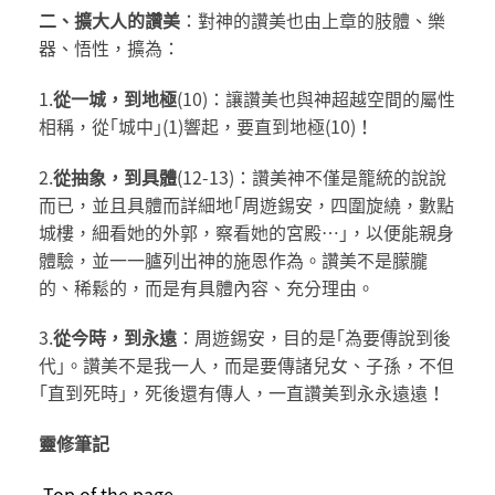
二、擴大人的讚美
：對神的讚美也由上章的肢體、樂
器、悟性，擴為：
1.
從一城，到地極
(10)：讓讚美也與神超越空間的屬性
相稱，從｢城中｣(1)響起，要直到地極(10)！
2.
從抽象，到具體
(12-13)：讚美神不僅是籠統的說說
而已，並且具體而詳細地｢周遊錫安，四圍旋繞，數點
城樓，細看她的外郭，察看她的宮殿…｣，以便能親身
體驗，並一一臚列出神的施恩作為。讚美不是朦朧
的、稀鬆的，而是有具體內容、充分理由。
3.
從今時，到永遠
：周遊錫安，目的是｢為要傳說到後
代｣。讚美不是我一人，而是要傳諸兒女、子孫，不但
｢直到死時｣，死後還有傳人，一直讚美到永永遠遠！
靈修筆記
Top of the page