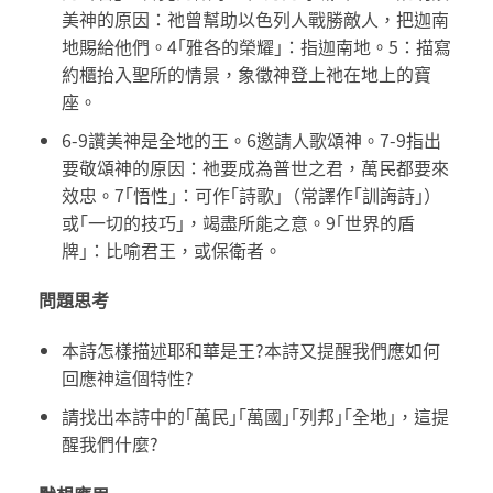
美神的原因：祂曾幫助以色列人戰勝敵人，把迦南
地賜給他們。4｢雅各的榮耀｣：指迦南地。5：描寫
約櫃抬入聖所的情景，象徵神登上祂在地上的寶
座。
6-9讚美神是全地的王。6邀請人歌頌神。7-9指出
要敬頌神的原因：祂要成為普世之君，萬民都要來
效忠。7｢悟性｣：可作｢詩歌｣（常譯作｢訓誨詩｣）
或｢一切的技巧｣，竭盡所能之意。9｢世界的盾
牌｣：比喻君王，或保衛者。
問題思考
本詩怎樣描述耶和華是王?本詩又提醒我們應如何
回應神這個特性?
請找出本詩中的｢萬民｣｢萬國｣｢列邦｣｢全地｣，這提
醒我們什麼?