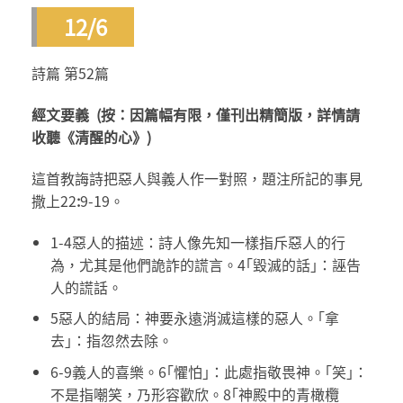
12/6
詩篇 第52篇
經文要義
(
按：因篇幅有限，僅刊出精簡版，詳情請
收聽《清醒的心》)
這首教誨詩把惡人與義人作一對照，題注所記的事見
撒上22
:
9-19。
1-4惡人的描述：詩人像先知一樣指斥惡人的行
為，尤其是他們詭詐的謊言。4｢毀滅的話｣：誣告
人的謊話。
5惡人的結局：神要永遠消滅這樣的惡人。｢拿
去｣：指忽然去除。
6-9義人的喜樂。6｢懼怕｣：此處指敬畏神。｢笑｣：
不是指嘲笑，乃形容歡欣。8｢神殿中的青橄欖