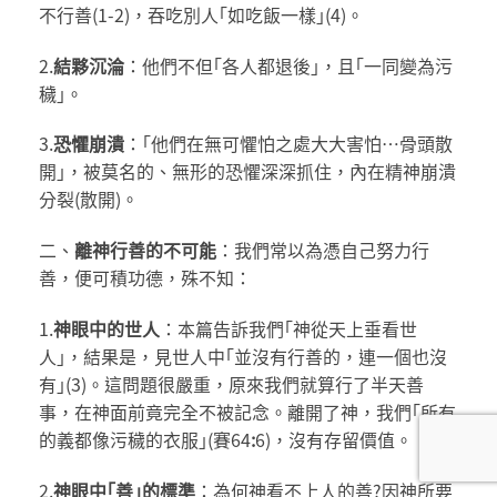
不行善(1-2)，吞吃別人｢如吃飯一樣｣(4)。
2.
結夥沉淪
：他們不但｢各人都退後｣，且｢一同變為污
穢｣。
3.
恐懼崩潰
：｢他們在無可懼怕之處大大害怕…骨頭散
開｣，被莫名的、無形的恐懼深深抓住，內在精神崩潰
分裂(散開)。
二、
離神行善的不可能
：我們常以為憑自己努力行
善，便可積功德，殊不知：
1.
神眼中的世人
：本篇告訴我們｢神從天上垂看世
人｣，結果是，見世人中｢並沒有行善的，連一個也沒
有｣(3)。這問題很嚴重，原來我們就算行了半天善
事，在神面前竟完全不被記念。離開了神，我們｢所有
的義都像污穢的衣服｣(賽64
:
6)，沒有存留價值。
2.
神眼中｢善｣的標準
：為何神看不上人的善?因神所要