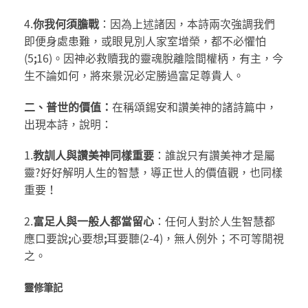
4.
你我何須膽戰
：因為上述諸因，本詩兩次強調我們
即便身處患難，或眼見別人家室增榮，都不必懼怕
(5
;
16)。因神必救贖我的靈魂脫離陰間權柄，有主，今
生不論如何，將來景況必定勝過富足尊貴人。
二、
普世的價值：
在稱頌錫安和讚美神的諸詩篇中，
出現本詩，說明：
1.
教訓人
與
讚美神
同樣重要
：誰說只有讚美神才是屬
靈?好好解明人生的智慧，導正世人的價值觀，也同樣
重要！
2.
富足人與一般人都當留心
：任何人對於人生智慧都
應口要說
;
心要想
;
耳要聽(2-4)，無人例外；不可等閒視
之。
靈修筆記