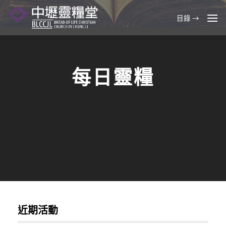
Skip
to
目錄 →
content
每日靈糧
近期活動