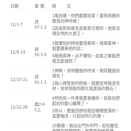
日期
章 節
經 文
1萬民哪，你們都要拍掌！要用誇勝的
聲音向神呼喊！
詩
12/1-7
47:1-2
2因為耶和華至高者是可畏的，祂是治
理全地的大君王。
3我懼怕的時候要倚靠祢。我倚靠神，
我要讚美祂的話；
詩
12/8-14
56:3-4
4我倚靠神，必不懼怕。血氣之輩能把
我怎麼樣呢？
1神啊，求祢聽我的呼求，側耳聽我的
禱告！
詩
12/15-21
61:1-2
2我心裡發昏的時候，我要從地極求告
祢。求祢領我到那比我更高的磐石！
4然而有一件事我要責備你，就是你把
起初的愛心離棄了。
啟2:4-
12/22-28
5上
5所以，應當回想你是從哪裡墜落的，
並要悔改，行起初所行的事。
20看哪，我站在門外叩門，若有聽見
我聲音就開門的，我要進到他那裡