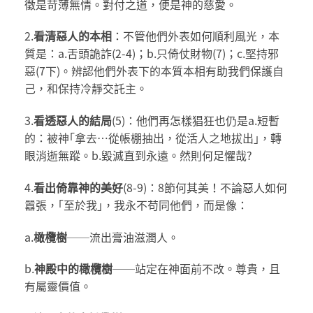
徵是苛薄無情。對付之道，便是神的慈愛。
2.
看清惡人的本相
：不管他們外表如何順利風光，本
質是：a.舌頭詭詐(2-4)；b.只倚仗財物(7)；c.堅持邪
惡(7下)。辨認他們外表下的本質本相有助我們保護自
己，和保持冷靜交託主。
3.
看透惡人的結局
(5)：他們再怎樣猖狂也仍是a.短暫
的：被神｢拿去…從帳棚抽出，從活人之地拔出｣，轉
眼消逝無蹤。b.毀滅直到永遠。然則何足懼哉?
4.
看出倚靠神的美好
(8-9)：8節何其美！不論惡人如何
囂張，｢至於我｣，我永不苟同他們，而是像：
a.
橄欖樹
──流出膏油滋潤人。
b.
神殿中的橄欖樹
──站定在神面前不改。尊貴，且
有屬靈價值。