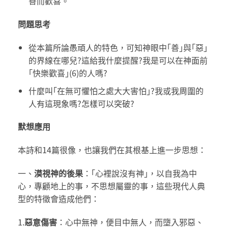
善而歡喜。
問題思考
從本篇所論愚頑人的特色，可知神眼中｢善｣與｢惡｣
的界線在哪兒?這給我什麼提醒?我是可以在神面前
｢快樂歡喜｣(6)的人嗎?
什麼叫｢在無可懼怕之處大大害怕｣?我或我周圍的
人有這現象嗎?怎樣可以突破?
默想應用
本詩和14篇很像，也讓我們在其根基上進一步思想：
一、
漠視神的後果
：｢心裡說沒有神｣，以自我為中
心，專顧地上的事，不思想屬靈的事，這些現代人典
型的特徵會造成他們：
1.
惡意傷害
：心中無神，便目中無人，而墮入邪惡、