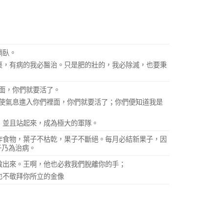
躺臥。
裹，有病的我必醫治。只是肥的壯的，我必除滅，也要秉
面，你們就要活了。
，使氣息進入你們裡面，你們就要活了；你們便知道我是
，並且站起來，成為極大的軍隊。
作食物，葉子不枯乾，果子不斷絕。每月必結新果子，因
子乃為治病。
救出來。王啊，他也必救我們脫離你的手；
也不敬拜你所立的金像