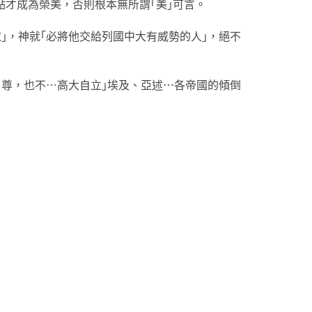
評點才成為榮美，否則根本無所謂｢美｣可言。
氣傲｣，神就｢必將他交給列國中大有威勢的人｣，絕不
而自尊，也不…高大自立｣埃及、亞述…各帝國的傾倒