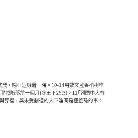
繁茂，喻亞述顯赫一時。10-14用散文述香柏樹墜
耶城陷落前一個月(參王下25
:
3)。11｢列國中大有
割禮與葬禮，與未受割禮的人下陰間是極羞恥的事。