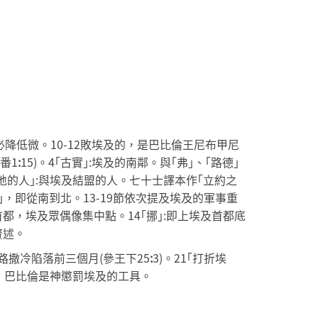
必降低微。10-12敗埃及的，是巴比倫王尼布甲尼
番1
:
15)。4｢古實｣:埃及的南鄰。與｢弗｣、｢路德｣
之地的人｣:與埃及結盟的人。七十士譯本作｢立約之
｣，即從南到北。13-19節依次提及埃及的軍事重
都，埃及眾偶像集中點。14｢挪｣:即上埃及首都底
贅述。
路撒冷陷落前三個月(參王下25
:
3)。21｢打折埃
5：巴比倫是神懲罰埃及的工具。