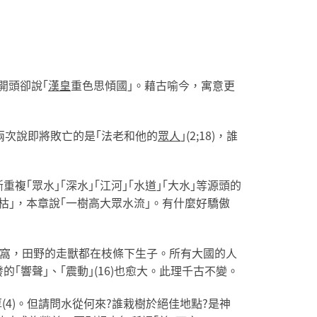
開頭卻說｢
漢皇
重色思傾國｣。藉古喻今，寓意更
兩次說即將敗亡的是｢法老和他的
眾人
｣(2;18)，誰
重複｢眾水｣｢深水｣｢江河｣｢水道｣｢大水｣等源頭的
骨枯｣，本章說｢一樹高大眾水流｣。有什麼好驕傲
上搭窩，田野的走獸都在枝條下生子。所有大國的人
｢響聲｣、｢震動｣(16)也愈大。此理千古不變。
獨厚(4)。但請問水從何來?誰栽樹於絕佳地點?是神