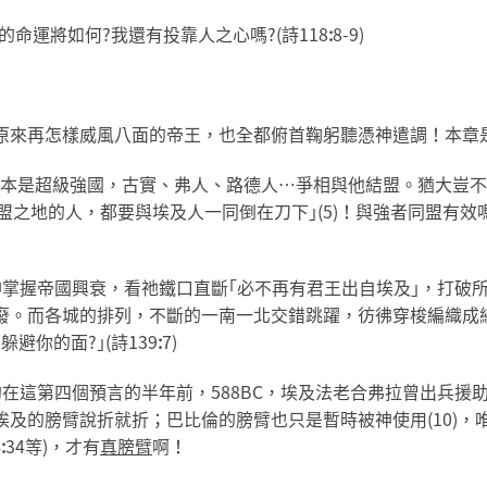
命運將如何?我還有投靠人之心嗎?(詩118
:
8-9)
原來再怎樣威風八面的帝王，也全都俯首鞠躬聽憑神遣調！本章
)埃及本是超級強國，古實、弗人、路德人…爭相與他結盟。猶大豈
｢同盟之地的人，都要與埃及人一同倒在刀下｣(5)！與強者同盟有
19)神掌握帝國興衰，看祂鐵口直斷｢必不再有君王出自埃及｣，打
廢。而各城的排列，不斷的一南一北交錯跳躍，彷彿穿梭編織成
避你的面?｣(詩139
:
7)
26)約在這第四個預言的半年前，588BC，埃及法老合弗拉曾出
埃及的膀臂說折就折；巴比倫的膀臂也只是暫時被神使用(10)，
4
:
34等)，才有
真膀臂
啊！