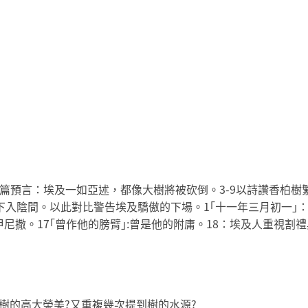
第五篇預言：埃及一如亞述，都像大樹將被砍倒。3-9以詩讚香柏樹
樹下入陰間。以此對比警告埃及驕傲的下場。1｢十一年三月初一｣：
甲尼撒。17｢曾作他的膀臂｣:曾是他的附庸。18：埃及人重視
樹的高大榮美?又重複幾次提到樹的水源?