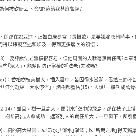
為何被砍斷丟下陰間?這給我甚麼警惕?
2)，卻都在說亞述，正如白居易寫〈長恨歌〉是要諷喻唐朝時事，
們得以綜觀亞述和埃及，得到更多層次的領悟：
18)：要評說法老蠻橫很容易，但他周圍的人就毫無責任嗎?本章
些｢眾人｣，能幫助防止掌權的｢法老｣失敗嗎?
3-5;7)：香柏樹枝美樹大，插入雲中，皆因得水滋潤，看這三節不斷
｢江河凝結，大水停流｣，諸樹都發昏(15)。人說｢一將功成萬
12-14)：並且，樹一旦高大，便引來｢空中的飛鳥，都在枝子
｣，樹愈高
;
或人愈成功，遮蓋別人的責任愈大；一旦倒下，所引發的
8-9)：樹的高大是因：a.｢眾水｣｢深水｣灌溉；b.｢所栽之地｣得天