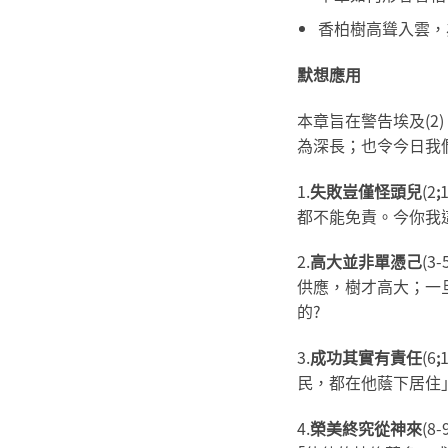
香柏樹高聳入雲，
默想應用
本章旨在警告埃及(
為深長；也令今日我
1.
失敗豈僅怪頭兒
(2
;
都不能免責。今你我這
2.
高大並非單憑己
(
供應，樹才高大；一旦
的?
3.
成功其實有責任
(6
;
民，都在他蔭下居住
4.
榮美終究從神來
(