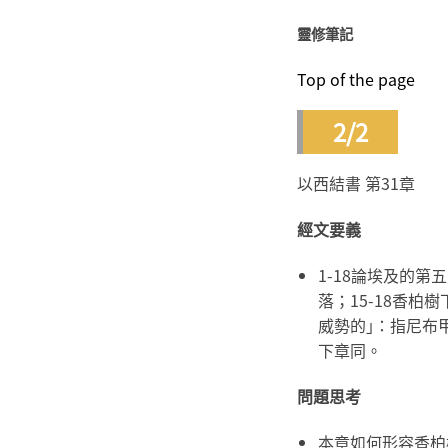
靈修筆記
Top of the page
2/2
以西結書 第31章
經文要義
1-18論埃及的
落；15-18香柏
威勢的｣：指尼布
下章同。
問題思考
本章如何形容香柏