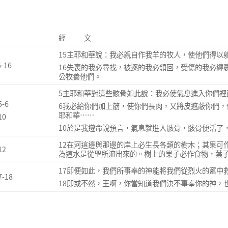
經 文
15主耶和華說：我必親自作我羊的牧人，使他們得以
-16
16失喪的我必尋找，被逐的我必領回，受傷的我必纏
公牧養他們。
5主耶和華對這些骸骨如此說：我必使氣息進入你們裡
-6
6我必給你們加上筋，使你們長肉，又將皮遮蔽你們
耶和華……
10
10於是我遵命說預言，氣息就進入骸骨，骸骨便活了
12在河這邊與那邊的岸上必生長各類的樹木；其果可
12
為這水是從聖所流出來的。樹上的果子必作食物，葉
17即便如此，我們所事奉的神能將我們從烈火的窰中
-18
18即或不然，王啊，你當知道我們決不事奉你的神，