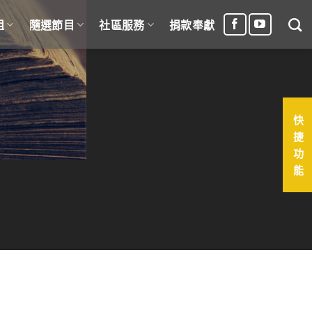
組
隨選節目
社區服務
捐款奉獻
快
捷
功
能