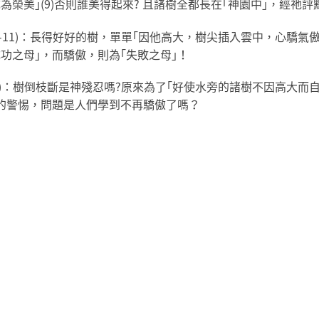
為榮美｣(9)否則誰美得起來? 且諸樹全都長在｢神園中｣，經祂
10-11)：長得好好的樹，單單｢因他高大，樹尖插入雲中，心驕
功之母｣，而驕傲，則為｢失敗之母｣！
14)：樹倒枝斷是神殘忍嗎?原來為了｢好使水旁的諸樹不因高大
的警惕，問題是人們學到不再驕傲了嗎？