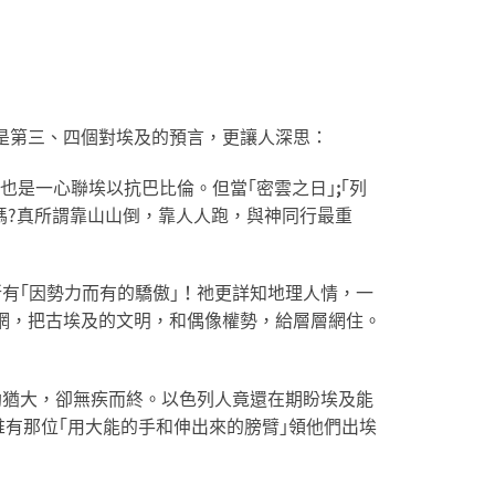
是第三、四個對埃及的預言，更讓人深思：
不也是一心聯埃以抗巴比倫。但當｢密雲之日｣
;
｢列
效嗎?真所謂靠山山倒，靠人人跑，與神同行最重
破所有｢因勢力而有的驕傲｣！祂更詳知地理人情，一
網，把古埃及的文明，和偶像權勢，給層層網住。
兵援助猶大，卻無疾而終。以色列人竟還在期盼埃及能
唯有那位｢用大能的手和伸出來的膀臂｣領他們出埃