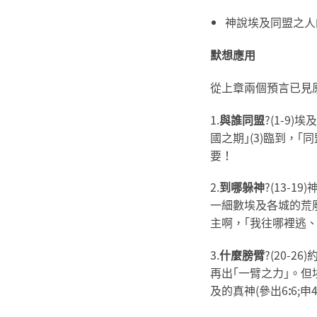
神說埃及同盟之人的
默想應用
從上章兩個預言已見
1.
與誰同盟
?(1-9
國之期｣(3)臨到，
要！
2.
到哪躲神
?(13-
一細數埃及各城的荒
主啊，｢我往哪裡逃、躲
3.
什麼膀臂
?(20-
再出｢一臂之力｣。但
及的真神(參出6
:
6;申