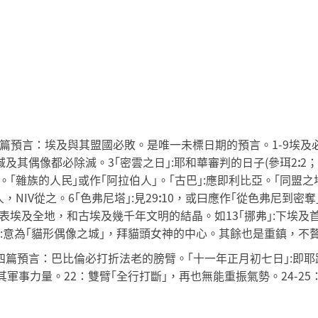
第三篇預言：埃及與其盟國必敗。是唯一未標日期的預言。1-9埃及
各城及其偶像都必除滅。3｢密雲之日｣:耶和華審判的日子(參珥2
:
2；
。｢雜族的人民｣或作｢阿拉伯人｣。｢古巴｣:應即利比亞。｢同盟
，NIV從之。6｢色弗尼塔｣:見29
:
10，或曰應作｢從色弗尼到密奪
表埃及全地，和古埃及幾千年文明的結晶。如13｢挪弗｣:下埃及首
實｣:意為｢貓形偶像之城｣，拜貓頭女神的中心。其餘也是重鎮，不
第四篇預言：巴比倫必打折法老的膀臂。｢十一年正月初七日｣:即耶
其軍事力量。22：雙臂｢全行打斷｣，再也無能重振氣勢。24-2