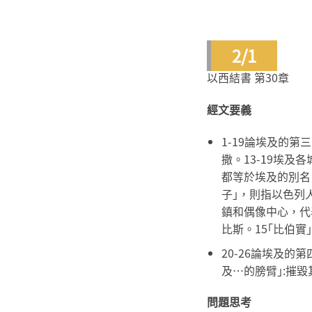
2/1
以西結書 第30章
經文要義
1-19論埃及的
撒。13-19埃及
都等於埃及的別名
子｣，則指以色列人
鎮和偶像中心，代
比斯。15｢比伯
20-26論埃及的
及…的膀臂｣:摧毀
問題思考