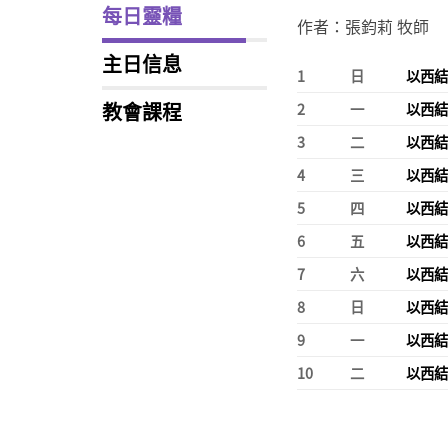
每日靈糧
作者：張鈞莉 牧師
主日信息
1
日
以西結
教會課程
2
一
以西結
3
二
以西結
4
三
以西結
5
四
以西結
6
五
以西結
7
六
以西結
8
日
以西結
9
一
以西結
10
二
以西結