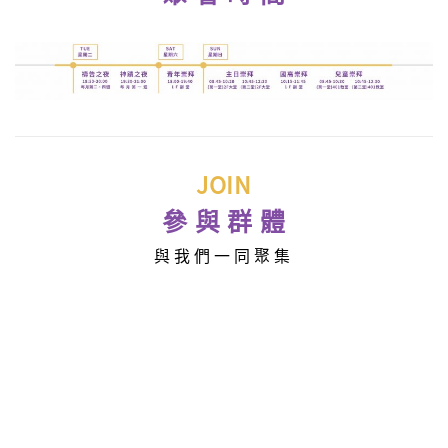
JOIN
參 與 群 體
與 我 們 一 同 聚 集