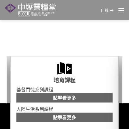
Skip
to
目錄 →
父子同行，讓家偉大
content
中壢靈糧堂的存在，是為了幫助人在21世紀作耶穌的跟隨
者，使個人及家庭更加幸福、並且連結發揮彼此的力量，
一同推動社區、城市與文化的更新！
培育課程
基督門徒系列課程
點擊看更多
人際生活系列課程
點擊看更多