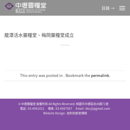
Skip
目錄 →
to
content
龍潭活水靈糧堂、梅岡靈糧堂成立
This entry was posted in . Bookmark the
permalink
.
© 中壢靈糧堂 版權所有 All Rights Reserved. 桃園市中壢區杭州路71號
電話 : 03-4561011 傳真 : 03-4567567 Email :
blccjl@gmail.com
Website Design :
加利利創意傳媒