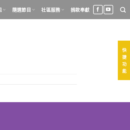
組
隨選節目
社區服務
捐款奉獻
快
捷
功
能
號