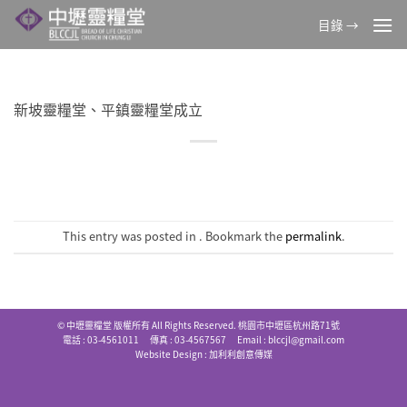
Skip
目錄 →
to
content
新坡靈糧堂、平鎮靈糧堂成立
This entry was posted in . Bookmark the
permalink
.
© 中壢靈糧堂 版權所有 All Rights Reserved. 桃園市中壢區杭州路71號
電話 : 03-4561011 傳真 : 03-4567567 Email :
blccjl@gmail.com
Website Design :
加利利創意傳媒