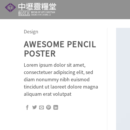
Skip
to
content
Design
AWESOME PENCIL
POSTER
Lorem ipsum dolor sit amet,
consectetuer adipiscing elit, sed
diam nonummy nibh euismod
tincidunt ut laoreet dolore magna
aliquam erat volutpat