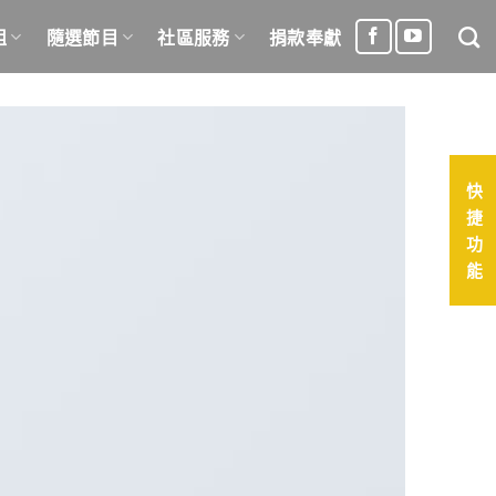
組
隨選節目
社區服務
捐款奉獻
快
捷
功
能