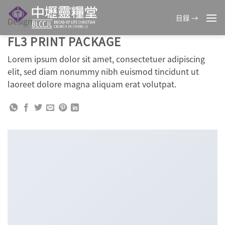
Skip
to
目錄 →
Design
content
FL3 PRINT PACKAGE
Lorem ipsum dolor sit amet, consectetuer adipiscing
elit, sed diam nonummy nibh euismod tincidunt ut
laoreet dolore magna aliquam erat volutpat.